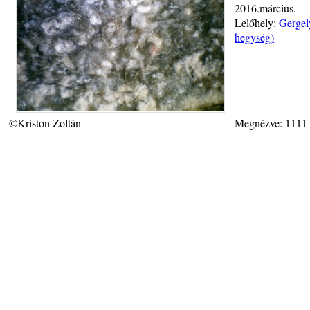
2016.március.
Lelőhely:
Gergel
hegység)
©Kriston Zoltán
Megnézve: 1111