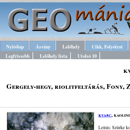
Nyitólap
Ásvány
Lelőhely
Cikk, Folyóirat
Legfrissebb
Lelőhely lista
Utolsó 10
k
Gergely-hegy, riolitfeltárás, Fony, 
kvarc
, kaolini
Leírás: Szürke ko