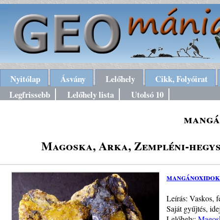
Nyitólap
Ásvány
Lelőhely
Cikk, Folyóirat
Legfrissebb
Lelőhely lista
Utolsó 10
mangá
Magoska, Arka, Zempléni-hegys
mangánoxidok
Leírás: Vaskos, 
Saját gyűjtés, id
Lelőhely:
Magosk