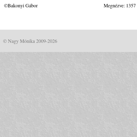
©Bakonyi Gábor
Megnézve: 1357
© Nagy Mónika 2009-2026