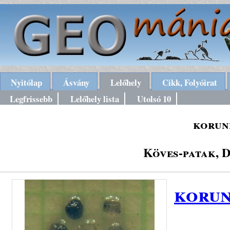
Nyitólap
Ásvány
Lelőhely
Cikk, Folyóirat
Legfrissebb
Lelőhely lista
Utolsó 10
korund
Köves-patak, 
korun