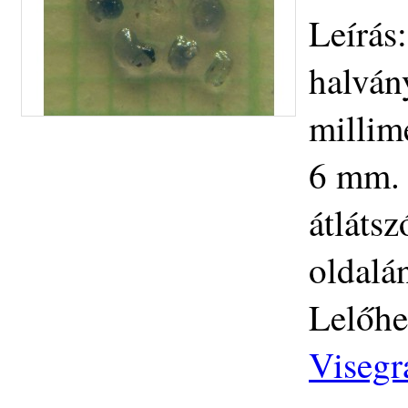
Leírás
halvány
millim
6 mm. 
átlátsz
oldalán
Lelőhe
Visegr