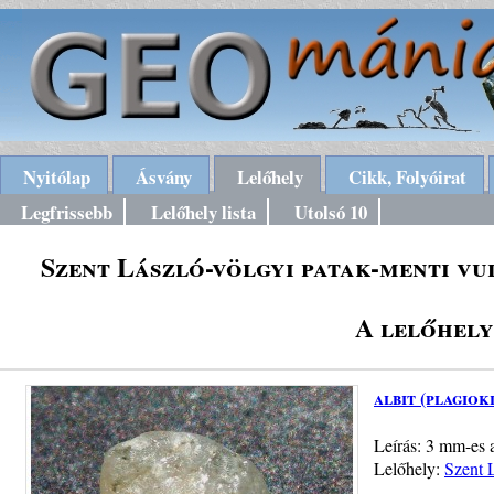
Nyitólap
Ásvány
Lelőhely
Cikk, Folyóirat
Legfrissebb
Lelőhely lista
Utolsó 10
Szent László-völgyi patak-menti vu
A lelőhely
albit (plagiok
Leírás: 3 mm-es a
Lelőhely:
Szent L