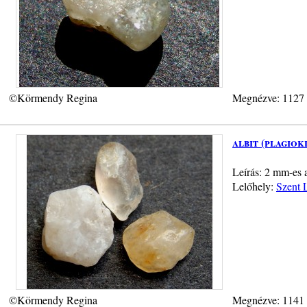
©Körmendy Regina
Megnézve: 1127
albit (plagiok
Leírás: 2 mm-es 
Lelőhely:
Szent L
©Körmendy Regina
Megnézve: 1141