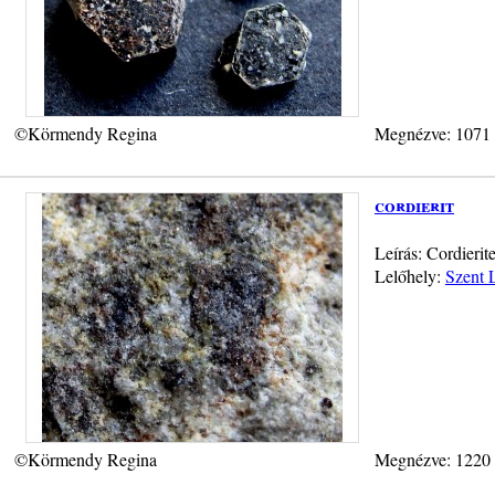
©Körmendy Regina
Megnézve: 1071
cordierit
Leírás: Cordierit
Lelőhely:
Szent L
©Körmendy Regina
Megnézve: 1220