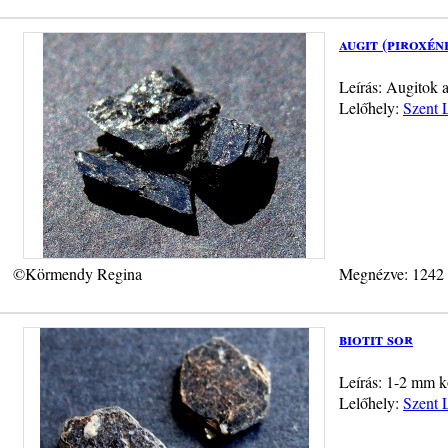
augit (piroxén
Leírás: Augitok 
Lelőhely:
Szent L
©Körmendy Regina
Megnézve: 1242
biotit sor
Leírás: 1-2 mm kö
Lelőhely:
Szent L