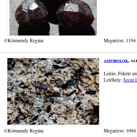
©Körmendy Regina
Megnézve: 1194
amfibolok
, a
Leírás: Fekete am
Lelőhely:
Szent L
©Körmendy Regina
Megnézve: 1094