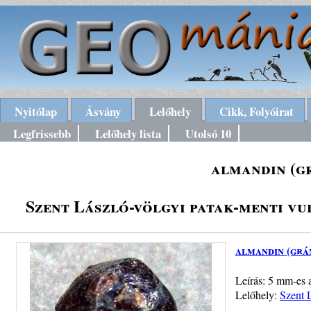
Nyitólap
Ásvány
Lelőhely
Cikk, Folyóirat
Legfrissebb
Lelőhely lista
Utolsó 10
almandin (g
Szent László-völgyi patak-menti vu
almandin (grá
Leírás: 5 mm-es 
Lelőhely:
Szent L