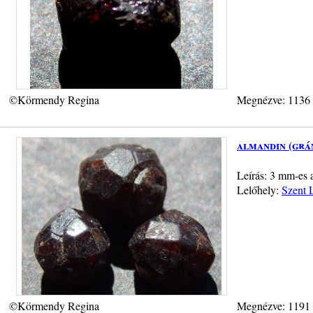
©Körmendy Regina
Megnézve: 1136
almandin (grá
Leírás: 3 mm-es 
Lelőhely:
Szent L
©Körmendy Regina
Megnézve: 1191