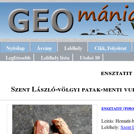
Nyitólap
Ásvány
Lelőhely
Cikk, Folyóirat
Legfrissebb
Lelőhely lista
Utolsó 10
ensztatit
Szent László-völgyi patak-menti vu
ensztatit (pir
Leírás: Hematit-b
Lelőhely:
Szent L