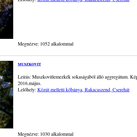
Megnézve: 1052 alkalommal
muszkovit
Leírás: Muszkovitlemezkék sokaságából álló aggregátum. Képs
2016.május.
Lelőhely:
Közút melletti kőbánya, Rakacaszend, Cserehát
Megnézve: 1030 alkalommal