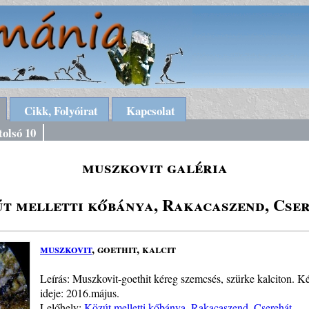
Cikk, Folyóirat
Kapcsolat
tolsó 10
muszkovit galéria
t melletti kőbánya, Rakacaszend, Cse
muszkovit
, goethit, kalcit
Leírás: Muszkovit-goethit kéreg szemcsés, szürke kalciton. K
ideje: 2016.május.
Lelőhely:
Közút melletti kőbánya, Rakacaszend, Cserehát