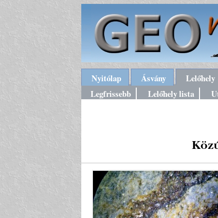
Nyitólap
Ásvány
Lelőhely
Legfrissebb
Lelőhely lista
U
Közú