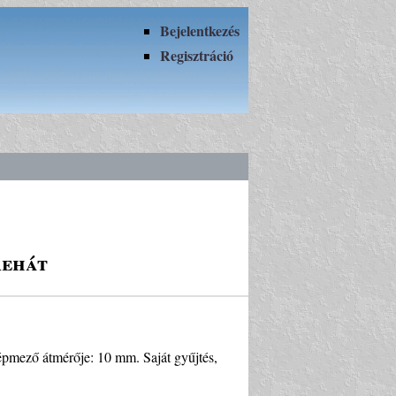
Bejelentkezés
Regisztráció
rehát
épmező átmérője: 10 mm. Saját gyűjtés,