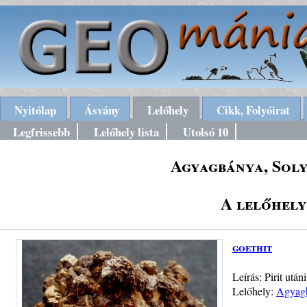
Nyitólap
Ásvány
Lelőhely
Cikk, Folyóirat
Legfrissebb
Lelőhely lista
Utolsó 10
Agyagbánya, Soly
A lelőhely
goethit
Leírás: Pirit utá
Lelőhely:
Agyagb