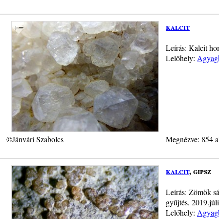
kalcit
Leírás: Kalcit h
Lelőhely:
Agyagb
©Jánvári Szabolcs
Megnézve: 854 a
kalcit
, gipsz
Leírás: Zömök sá
gyűjtés, 2019.júli
Lelőhely:
Agyagb