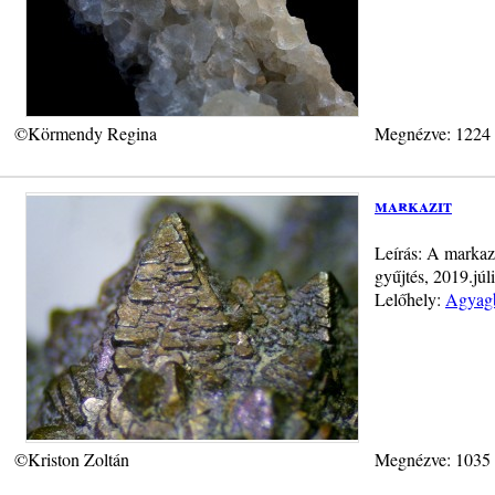
©Körmendy Regina
Megnézve: 1224
markazit
Leírás: A markaz
gyűjtés, 2019.júli
Lelőhely:
Agyagb
©Kriston Zoltán
Megnézve: 1035