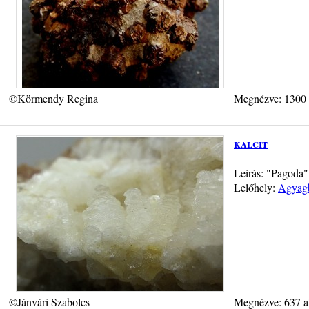
©Körmendy Regina
Megnézve: 1300
kalcit
Leírás: "Pagoda"
Lelőhely:
Agyagb
©Jánvári Szabolcs
Megnézve: 637 a