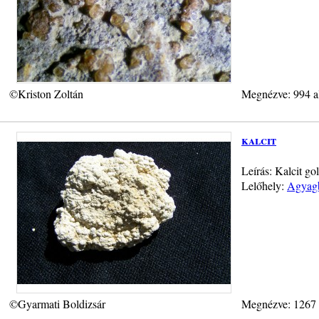
©Kriston Zoltán
Megnézve: 994 a
kalcit
Leírás: Kalcit go
Lelőhely:
Agyagb
©Gyarmati Boldizsár
Megnézve: 1267