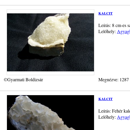
kalcit
Leírás: 8 cm-es s
Lelőhely:
Agyagb
©Gyarmati Boldizsár
Megnézve: 1287
kalcit
Leírás: Fehér ka
Lelőhely:
Agyagb