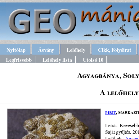
Nyitólap
Ásvány
Lelőhely
Cikk, Folyóirat
Legfrissebb
Lelőhely lista
Utolsó 10
Agyagbánya, Soly
A lelőhely
pirit
, markazit
Leírás: Kevesebb 
Saját gyűjtés, 201
Lelőhely:
Agyagb