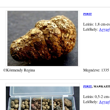
pirit
Leírás: 1,8 cm-es
Lelőhely:
Agyagb
©Körmendy Regina
Megnézve: 1335
pirit
, markazi
Leírás: 0,5-2 cm-
Lelőhely:
Agyagb