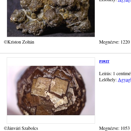
©Kriston Zoltán
Megnézve: 1220
pirit
Leírás: 1 centimé
Lelőhely:
Agyagb
©Jánvári Szabolcs
Megnézve: 1053