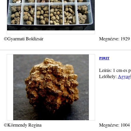
©Gyarmati Boldizsár
Megnézve: 1929
pirit
Leírás: 1 cm-es 
Lelőhely:
Agyagb
©Körmendy Regina
Megnézve: 1004