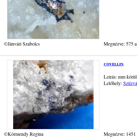
©Jánvári Szabolcs
Megnézve: 575 a
covellin
Leírás: mm körüli
Lelőhely:
Szűzvá
©Körmendy Regina
Megnézve: 1451