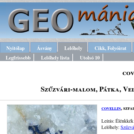
Nyitólap
Ásvány
Lelőhely
Cikk, Folyóirat
Legfrissebb
Lelőhely lista
Utolsó 10
cov
Szűzvári-malom, Pátka, Ve
covellin
, szfa
Leírás: Élénkkék 
Lelőhely:
Szűzvá