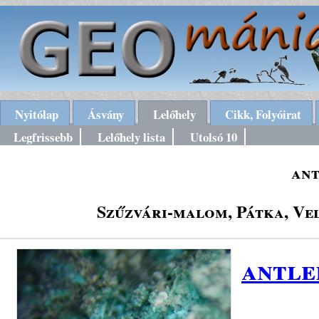
Nyitólap
Ásvány
Lelőhely
Cikk, Folyóirat
Legfrissebb
Lelőhely lista
Utolsó 10
ant
Szűzvári-malom, Pátka, Ve
antle