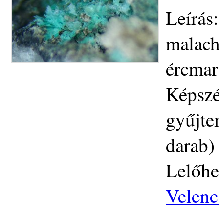
Leírás
malachi
ércmar
Képszé
gyűjte
darab)
Lelőhe
Velenc