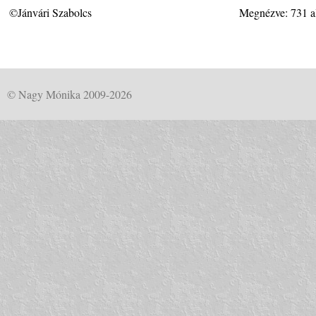
©Jánvári Szabolcs
Megnézve: 731 a
© Nagy Mónika 2009-2026