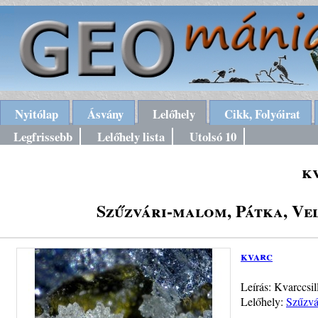
Nyitólap
Ásvány
Lelőhely
Cikk, Folyóirat
Legfrissebb
Lelőhely lista
Utolsó 10
k
Szűzvári-malom, Pátka, Ve
kvarc
Leírás: Kvarccsil
Lelőhely:
Szűzvá