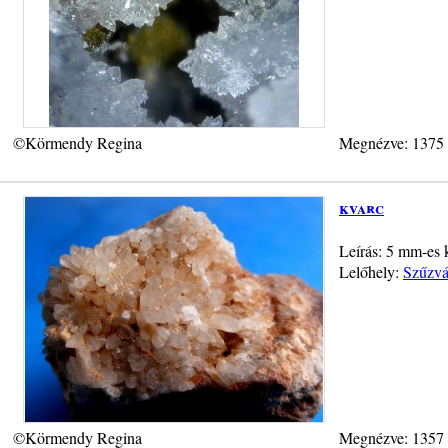
©Körmendy Regina
Megnézve: 1375
kvarc
Leírás: 5 mm-es k
Lelőhely:
Szűzvá
©Körmendy Regina
Megnézve: 1357