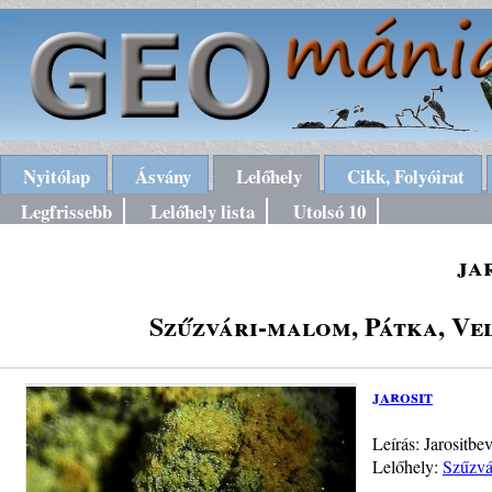
Nyitólap
Ásvány
Lelőhely
Cikk, Folyóirat
Legfrissebb
Lelőhely lista
Utolsó 10
ja
Szűzvári-malom, Pátka, Ve
jarosit
Leírás: Jarositb
Lelőhely:
Szűzvá