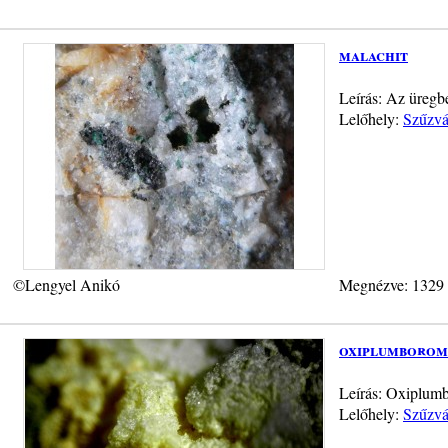
malachit
Leírás: Az üregb
Lelőhely:
Szűzvá
©Lengyel Anikó
Megnézve: 1329
oxiplumborom
Leírás: Oxiplumb
Lelőhely:
Szűzvá