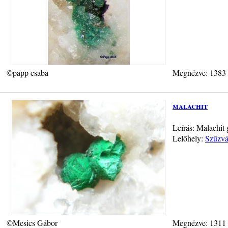
©papp csaba
Megnézve: 1383
malachit
Leírás: Malachit
Lelőhely:
Szűzvá
©Mesics Gábor
Megnézve: 1311