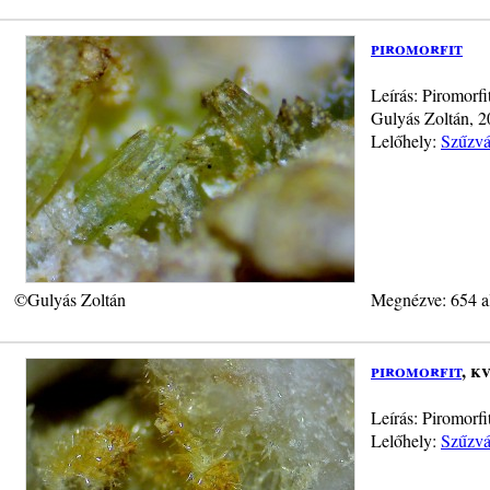
piromorfit
Leírás: Piromorfi
Gulyás Zoltán, 
Lelőhely:
Szűzvá
©Gulyás Zoltán
Megnézve: 654 a
piromorfit
, k
Leírás: Piromorf
Lelőhely:
Szűzvá