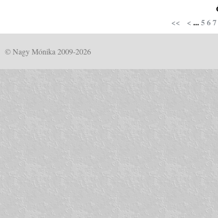
<<
<
...
5
6
7
© Nagy Mónika 2009-2026