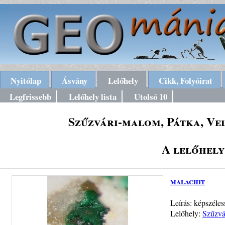
Nyitólap
Ásvány
Lelőhely
Cikk, Folyóirat
Legfrissebb
Lelőhely lista
Utolsó 10
Szűzvári-malom, Pátka, Ve
A lelőhely
malachit
Leírás: képszél
Lelőhely:
Szűzvá