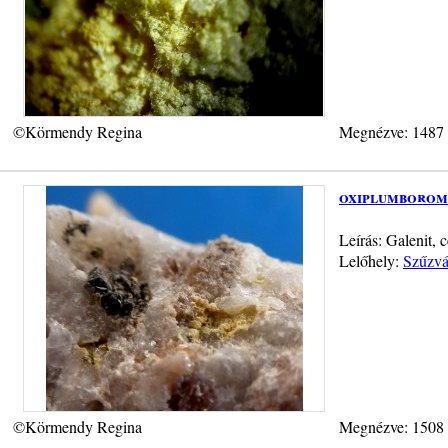
©Körmendy Regina
Megnézve: 1487
oxiplumborom
Leírás: Galenit, 
Lelőhely:
Szűzvá
©Körmendy Regina
Megnézve: 1508