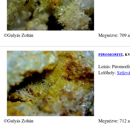
©Gulyás Zoltán
Megnézve: 709 a
piromorfit
, k
Leírás: Piromorf
Lelőhely:
Szűzvá
©Gulyás Zoltán
Megnézve: 712 a