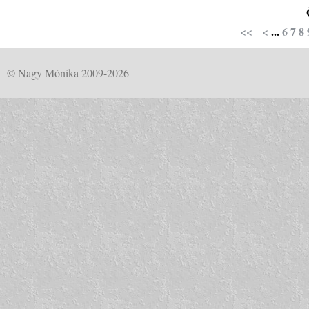
<<
<
...
6
7
8
© Nagy Mónika 2009-2026