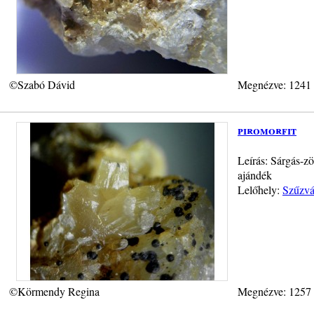
©Szabó Dávid
Megnézve: 1241
piromorfit
Leírás: Sárgás-z
ajándék
Lelőhely:
Szűzvá
©Körmendy Regina
Megnézve: 1257