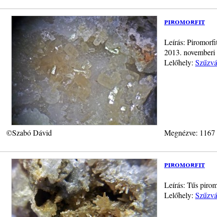
piromorfit
Leírás: Piromorfi
2013. novemberi 
Lelőhely:
Szűzvá
©Szabó Dávid
Megnézve: 1167
piromorfit
Leírás: Tűs piro
Lelőhely:
Szűzvá