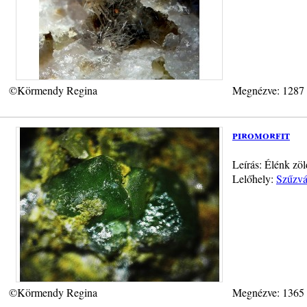
©Körmendy Regina
Megnézve: 1287
piromorfit
Leírás: Élénk zöl
Lelőhely:
Szűzvá
©Körmendy Regina
Megnézve: 1365