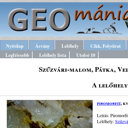
Nyitólap
Ásvány
Lelőhely
Cikk, Folyóirat
Legfrissebb
Lelőhely lista
Utolsó 10
Szűzvári-malom, Pátka, Ve
A lelőhely
piromorfit
, k
Leírás: Piromorf
Lelőhely:
Szűzvá