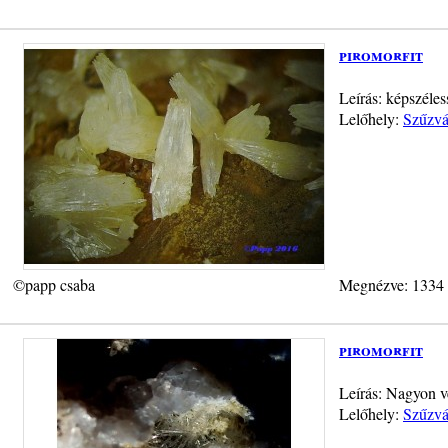
piromorfit
Leírás: képszéle
Lelőhely:
Szűzvá
©papp csaba
Megnézve: 1334
piromorfit
Leírás: Nagyon v
Lelőhely:
Szűzvá