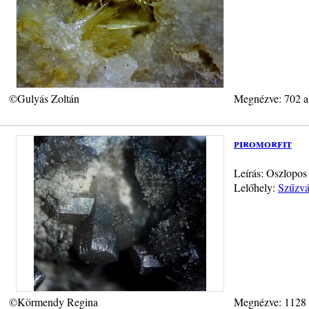
©Gulyás Zoltán
Megnézve: 702 a
piromorfit
Leírás: Oszlopos
Lelőhely:
Szűzvá
©Körmendy Regina
Megnézve: 1128