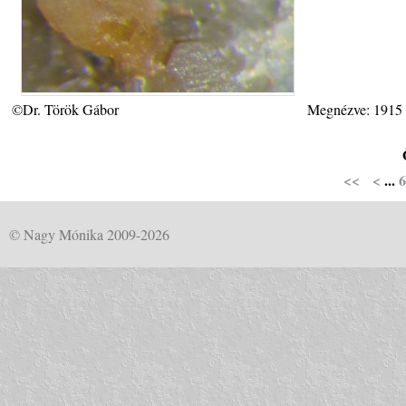
©Dr. Török Gábor
Megnézve: 1915
<<
<
...
6
© Nagy Mónika 2009-2026