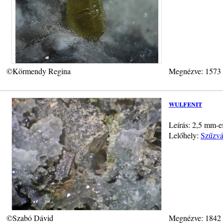
©Körmendy Regina
Megnézve: 1573
wulfenit
Leírás: 2,5 mm-e
Lelőhely:
Szűzvá
©Szabó Dávid
Megnézve: 1842