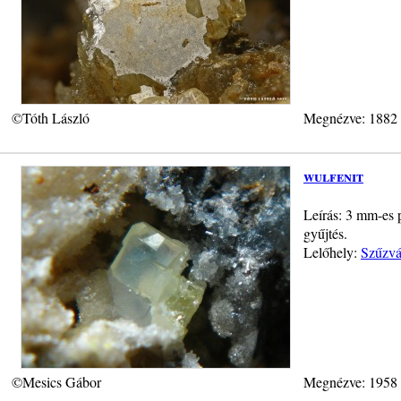
©Tóth László
Megnézve: 1882
wulfenit
Leírás: 3 mm-es 
gyűjtés.
Lelőhely:
Szűzvá
©Mesics Gábor
Megnézve: 1958