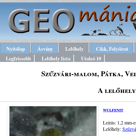
Nyitólap
Ásvány
Lelőhely
Cikk, Folyóirat
Legfrissebb
Lelőhely lista
Utolsó 10
Szűzvári-malom, Pátka, Ve
A lelőhely
wulfenit
Leírás: 1,2 mm-es
Lelőhely:
Szűzvá