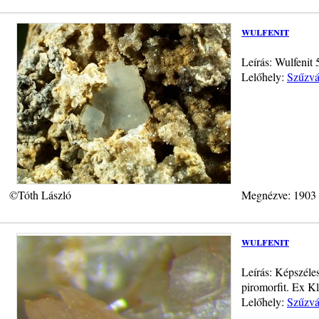
wulfenit
Leírás: Wulfenit
Lelőhely:
Szűzvá
©Tóth László
Megnézve: 1903
wulfenit
Leírás: Képszéles
piromorfit. Ex K
Lelőhely:
Szűzvá