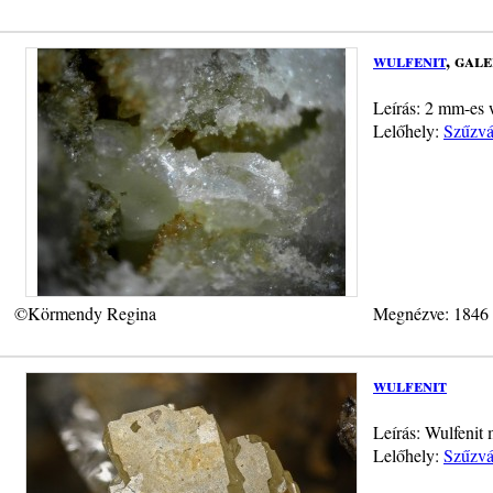
wulfenit
, gal
Leírás: 2 mm-es w
Lelőhely:
Szűzvá
©Körmendy Regina
Megnézve: 1846
wulfenit
Leírás: Wulfenit
Lelőhely:
Szűzvá