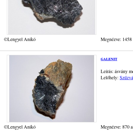
©Lengyel Anikó
Megnézve: 1458
galenit
Leírás: ásvány m
Lelőhely:
Szűzvá
©Lengyel Anikó
Megnézve: 870 a