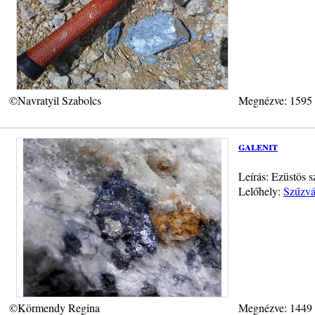
©Navratyil Szabolcs
Megnézve: 1595
galenit
Leírás: Ezüstös 
Lelőhely:
Szűzvá
©Körmendy Regina
Megnézve: 1449