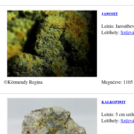
jarosit
Leírás: Jarositb
Lelőhely:
Szűzvá
©Körmendy Regina
Megnézve: 1105
kalkopirit
Leírás: 5 cm szél
Lelőhely:
Szűzvá