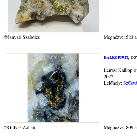
©Jánvári Szabolcs
Megnézve: 583 a
kalkopirit
, c
Leírás: Kalkopiri
2022
Lelőhely:
Szűzvá
©Gulyás Zoltán
Megnézve: 809 a