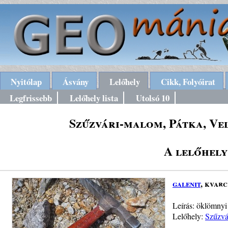
Nyitólap
Ásvány
Lelőhely
Cikk, Folyóirat
Legfrissebb
Lelőhely lista
Utolsó 10
Szűzvári-malom, Pátka, Ve
A lelőhely
galenit
, kvarc
Leírás: öklömnyi 
Lelőhely:
Szűzvá