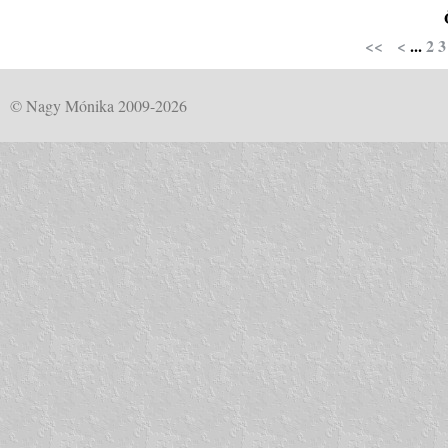
<<
<
...
2
3
© Nagy Mónika 2009-2026