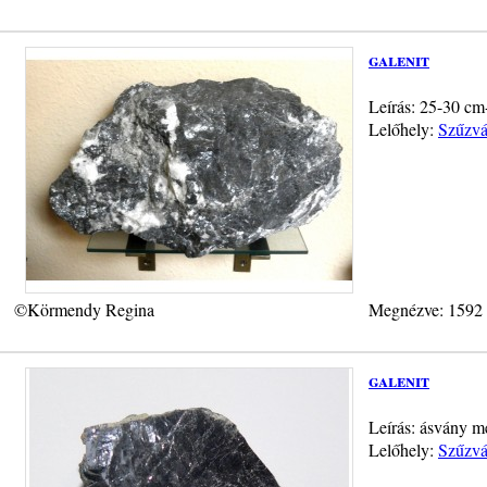
galenit
Leírás: 25-30 cm-
Lelőhely:
Szűzvá
©Körmendy Regina
Megnézve: 1592
galenit
Leírás: ásvány m
Lelőhely:
Szűzvá