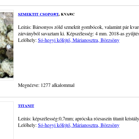
szmektit csoport
, kvarc
Leírás: Bársonyos zöld szmektit gombócok, valamint pár kvarck
zárványból savaztam ki. Képszélesség: 4 mm. 2018-as gyűjtés
Lelőhely:
Só-hegyi kőfejtő, Márianosztra, Börzsöny
Megnézve: 1277 alkalommal
titanit
Leírás: képszélesség:0,7mm; aprócska rózsaszín titanit kristál
Lelőhely:
Só-hegyi kőfejtő, Márianosztra, Börzsöny