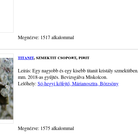
Megnézve: 1517 alkalommal
titanit
, szmektit csoport, pirit
Leírás: Egy nagyobb és egy kisebb titanit kristály szmektitben,
mm. 2018-as gyűjtés. Bevizsgálva Miskolcon.
Lelőhely:
Só-hegyi kőfejtő, Márianosztra, Börzsöny
Megnézve: 1575 alkalommal