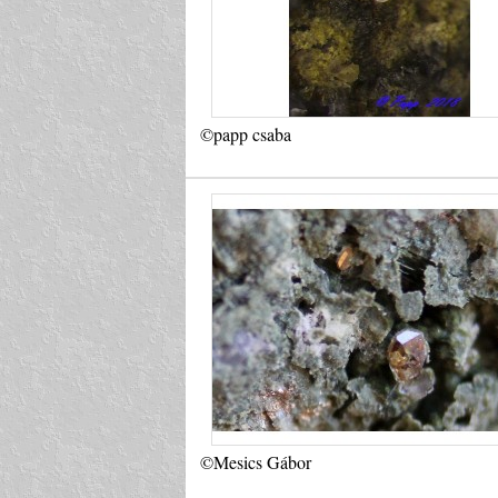
©papp csaba
©Mesics Gábor