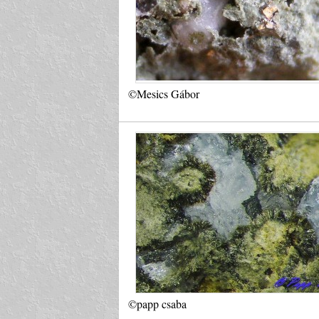
©Mesics Gábor
©papp csaba