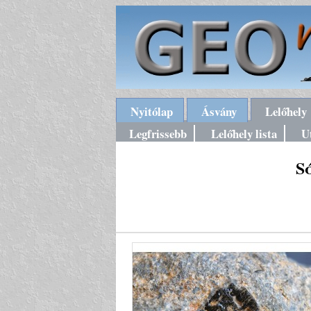
Nyitólap
Ásvány
Lelőhely
Legfrissebb
Lelőhely lista
U
S