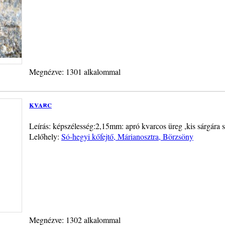
Megnézve: 1301 alkalommal
kvarc
Leírás: képszélesség:2,15mm: apró kvarcos üreg ,kis sárgára s
Lelőhely:
Só-hegyi kőfejtő, Márianosztra, Börzsöny
Megnézve: 1302 alkalommal