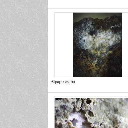
©papp csaba