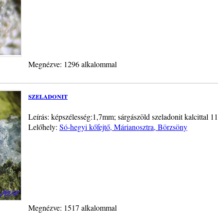
Megnézve: 1296 alkalommal
szeladonit
Leírás: képszélesség:1,7mm; sárgászöld szeladonit kalcittal 11
Lelőhely:
Só-hegyi kőfejtő, Márianosztra, Börzsöny
Megnézve: 1517 alkalommal