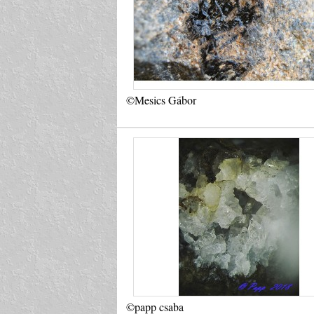
©Mesics Gábor
©papp csaba