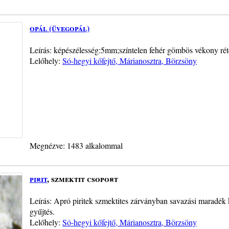
opál (üvegopál)
Leírás: képészélesség:5mm;színtelen fehér gömbös vékony rét
Lelőhely:
Só-hegyi kőfejtő, Márianosztra, Börzsöny
Megnézve: 1483 alkalommal
pirit
, szmektit csoport
Leírás: Apró piritek szmektites zárványban savazási maradék 
gyűjtés.
Lelőhely:
Só-hegyi kőfejtő, Márianosztra, Börzsöny