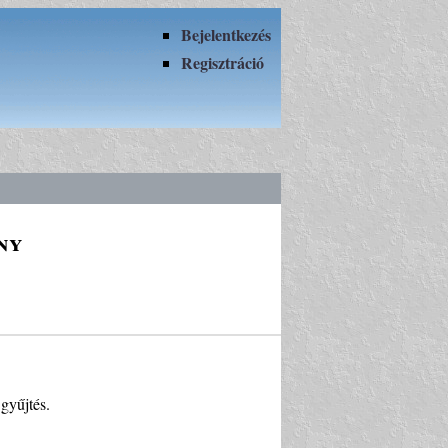
Bejelentkezés
Regisztráció
ny
gyűjtés.