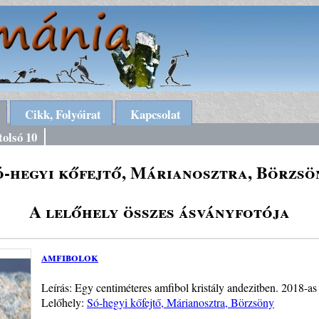
Cikk, Folyóirat
Kapcsolat
tolsó 10
ó-hegyi kőfejtő, Márianosztra, Börzsö
A lelőhely összes ásványfotója
amfibolok
Leírás: Egy centiméteres amfibol kristály andezitben. 2018-as 
Lelőhely:
Só-hegyi kőfejtő, Márianosztra, Börzsöny