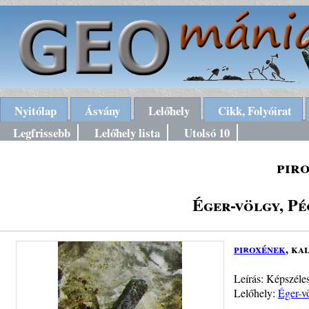
Nyitólap
Ásvány
Lelőhely
Cikk, Folyóirat
Legfrissebb
Lelőhely lista
Utolsó 10
pir
Éger-völgy, P
piroxének
, ka
Leírás: Képszéles
Lelőhely:
Éger-v