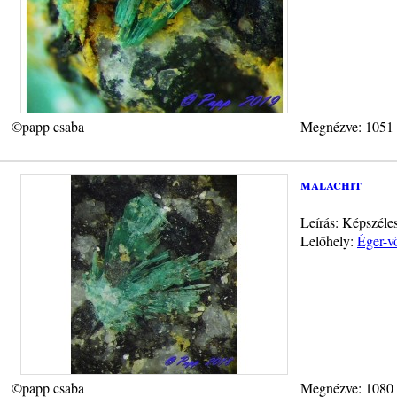
©papp csaba
Megnézve: 1051
malachit
Leírás: Képszéle
Lelőhely:
Éger-v
©papp csaba
Megnézve: 1080