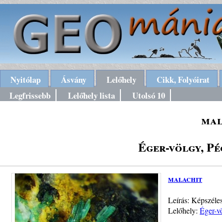
Nyitólap
Ásvány
Lelőhely
Cikk, Folyóirat
Legfrissebb
Lelőhely lista
Utolsó 10
mal
Éger-völgy, P
malachit
Leírás: Képszéle
Lelőhely:
Éger-v