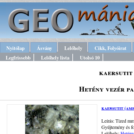
Nyitólap
Ásvány
Lelőhely
Cikk, Folyóirat
Legfrissebb
Lelőhely lista
Utolsó 10
kaersutit
Hetény vezér p
kaersutit (am
Leírás: Tized mm-
Gyűjtemény és fo
Lelőhely:
Hetény