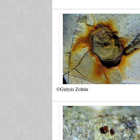
©Gulyás Zoltán