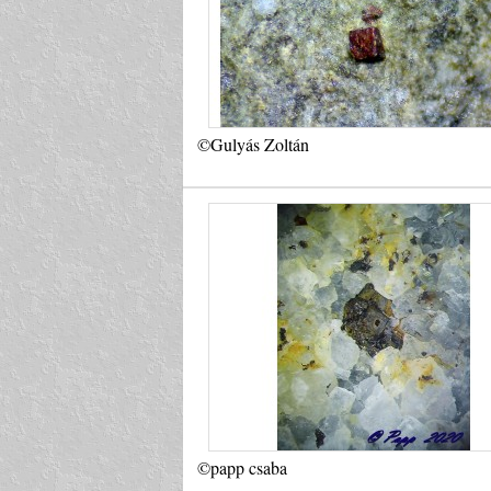
©Gulyás Zoltán
©papp csaba