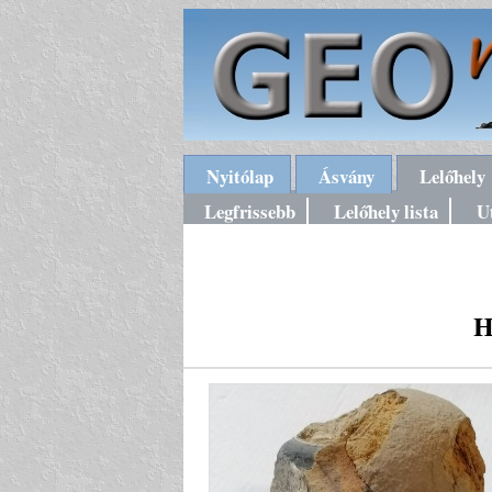
Nyitólap
Ásvány
Lelőhely
Legfrissebb
Lelőhely lista
U
H