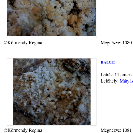
©Körmendy Regina
Megnézve: 1080
kalcit
Leírás: 11 cm-es k
Lelőhely:
Mátyás-
©Körmendy Regina
Megnézve: 1081