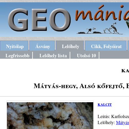
Nyitólap
Ásvány
Lelőhely
Cikk, Folyóirat
Legfrissebb
Lelőhely lista
Utolsó 10
ka
Mátyás-hegy, Alsó kőfejtő, Bu
kalcit
Leírás: Karfiolsze
Lelőhely:
Mátyás-