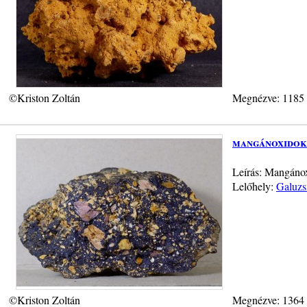
©Kriston Zoltán
Megnézve: 1185
mangánoxidok
Leírás: Mangánox
Lelőhely:
Galuzs
©Kriston Zoltán
Megnézve: 1364