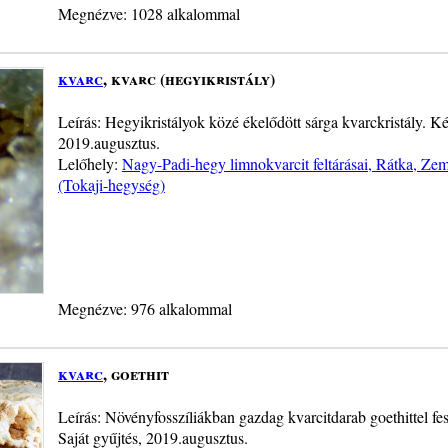
Megnézve: 1028 alkalommal
kvarc
, kvarc (hegyikristály)
Leírás: Hegyikristályok közé ékelődött sárga kvarckristály. K
2019.augusztus.
Lelőhely:
Nagy-Padi-hegy limnokvarcit feltárásai, Rátka, Z
(Tokaji-hegység)
Megnézve: 976 alkalommal
kvarc
, goethit
Leírás: Növényfosszíliákban gazdag kvarcitdarab goethittel f
Saját gyűjtés, 2019.augusztus.