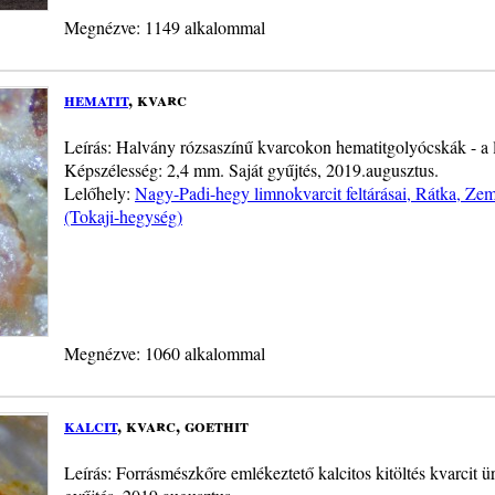
Megnézve: 1149 alkalommal
hematit
, kvarc
Leírás: Halvány rózsaszínű kvarcokon hematitgolyócskák - a
Képszélesség: 2,4 mm. Saját gyűjtés, 2019.augusztus.
Lelőhely:
Nagy-Padi-hegy limnokvarcit feltárásai, Rátka, Z
(Tokaji-hegység)
Megnézve: 1060 alkalommal
kalcit
, kvarc, goethit
Leírás: Forrásmészkőre emlékeztető kalcitos kitöltés kvarcit 