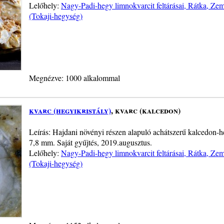
Lelőhely:
Nagy-Padi-hegy limnokvarcit feltárásai, Rátka, Z
(Tokaji-hegység)
Megnézve: 1000 alkalommal
kvarc (hegyikristály)
, kvarc (kalcedon)
Leírás: Hajdani növényi részen alapuló achátszerű kalcedon-h
7,8 mm. Saját gyűjtés, 2019.augusztus.
Lelőhely:
Nagy-Padi-hegy limnokvarcit feltárásai, Rátka, Z
(Tokaji-hegység)