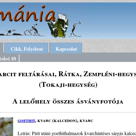
Cikk, Folyóirat
Kapcsolat
tolsó 10
rcit feltárásai, Rátka, Zempléni-hegy
(Tokaji-hegység)
A lelőhely összes ásványfotója
goethit
, kvarc (kalcedon), kvarc
Leírás: Pirit utáni goethithalmazok kvarchintéses sárgás kalc