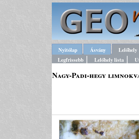
Nyitólap
Ásvány
Lelőhely
Legfrissebb
Lelőhely lista
U
Nagy-Padi-hegy limnokva