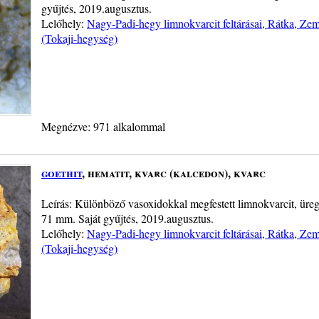
gyűjtés, 2019.augusztus.
Lelőhely:
Nagy-Padi-hegy limnokvarcit feltárásai, Rátka, Z
(Tokaji-hegység)
Megnézve: 971 alkalommal
goethit
, hematit, kvarc (kalcedon), kvarc
Leírás: Különböző vasoxidokkal megfestett limnokvarcit, üreg
71 mm. Saját gyűjtés, 2019.augusztus.
Lelőhely:
Nagy-Padi-hegy limnokvarcit feltárásai, Rátka, Z
(Tokaji-hegység)