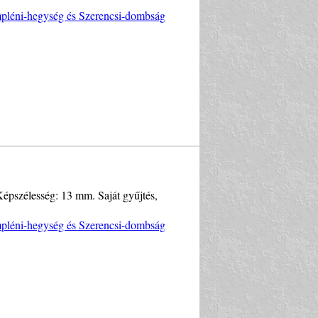
empléni-hegység és Szerencsi-dombság
Képszélesség: 13 mm. Saját gyűjtés,
empléni-hegység és Szerencsi-dombság