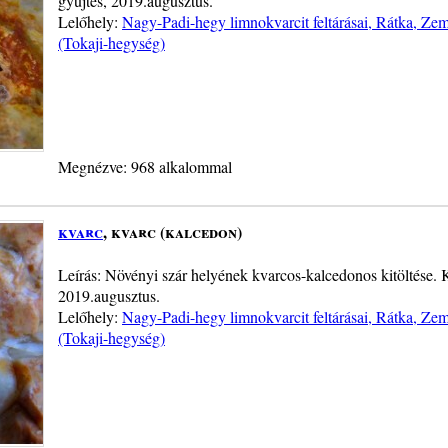
gyűjtés, 2019.augusztus.
Lelőhely:
Nagy-Padi-hegy limnokvarcit feltárásai, Rátka, Z
(Tokaji-hegység)
Megnézve: 968 alkalommal
kvarc
, kvarc (kalcedon)
Leírás: Növényi szár helyének kvarcos-kalcedonos kitöltése. 
2019.augusztus.
Lelőhely:
Nagy-Padi-hegy limnokvarcit feltárásai, Rátka, Z
(Tokaji-hegység)