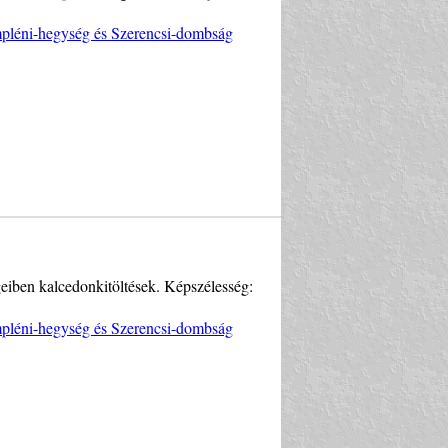
empléni-hegység és Szerencsi-dombság
eiben kalcedonkitöltések. Képszélesség:
empléni-hegység és Szerencsi-dombság