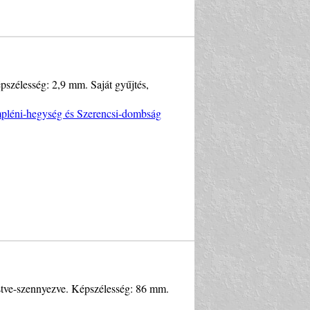
épszélesség: 2,9 mm. Saját gyűjtés,
empléni-hegység és Szerencsi-dombság
estve-szennyezve. Képszélesség: 86 mm.