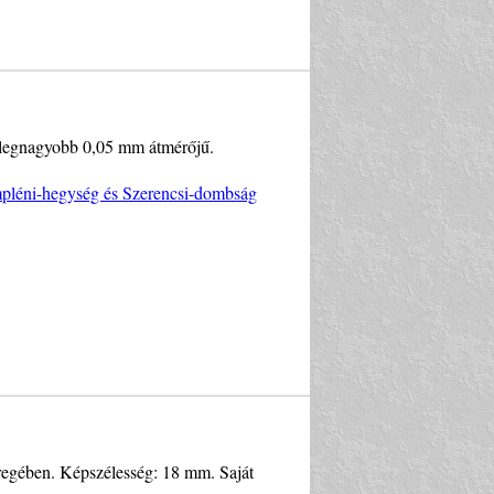
 legnagyobb 0,05 mm átmérőjű.
empléni-hegység és Szerencsi-dombság
üregében. Képszélesség: 18 mm. Saját