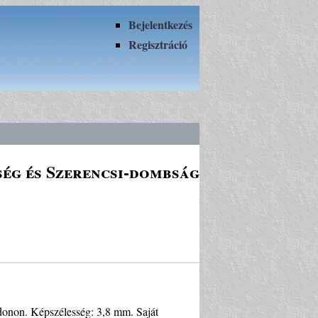
Bejelentkezés
Regisztráció
ség és Szerencsi-dombság
edonon. Képszélesség: 3,8 mm. Saját