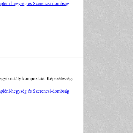
empléni-hegység és Szerencsi-dombság
egyikristály kompozíció. Képszélesség:
empléni-hegység és Szerencsi-dombság