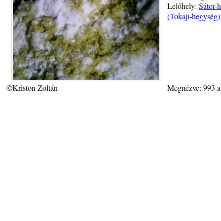
Lelőhely:
Sátor-h
(Tokaji-hegység)
©Kriston Zoltán
Megnézve: 993 a