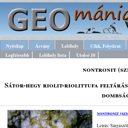
Nyitólap
Ásvány
Lelőhely
Cikk, Folyóirat
Legfrissebb
Lelőhely lista
Utolsó 10
nontronit (sz
Sátor-hegy riolit-riolittufa feltárás
dombság
nontronit (sz
Leírás: Sárgászöl