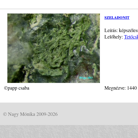
szeladonit
Leírás: képszéle
Lelőhely:
Tetőcs
©papp csaba
Megnézve: 1440
© Nagy Mónika 2009-2026