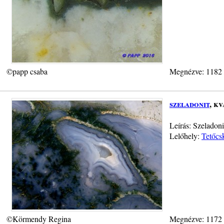
©papp csaba
Megnézve: 1182
szeladonit
, k
Leírás: Szeladon
Lelőhely:
Tetőcs
©Körmendy Regina
Megnézve: 1172