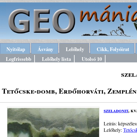
Nyitólap
Ásvány
Lelőhely
Cikk, Folyóirat
Legfrissebb
Lelőhely lista
Utolsó 10
szel
Tetőcske-domb, Erdőhorváti, Zempléni
szeladonit
, k
Leírás: képszéle
Lelőhely:
Tetőcs