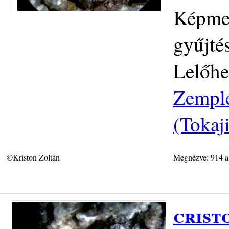
Képmez
gyűjté
Lelőhe
Zemplé
(Tokaj
©Kriston Zoltán
Megnézve: 914 a
crist