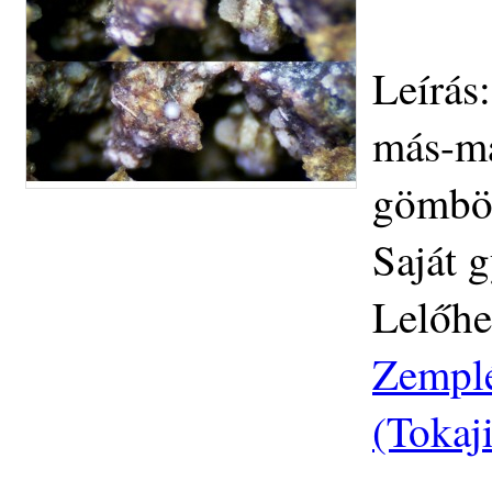
Leírás
más-más
gömböc
Saját 
Lelőhe
Zemplé
(Tokaj