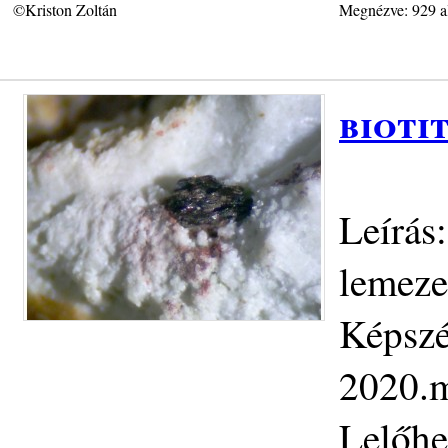
©Kriston Zoltán
Megnézve: 929 a
bioti
Leírás:
lemeze
Képszé
2020.m
Lelőhe