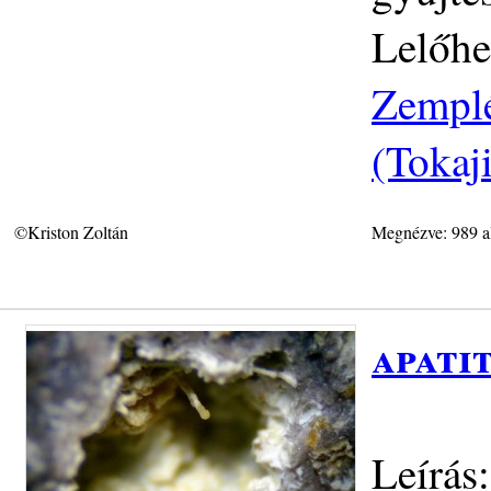
Lelőhe
Zemplé
(Tokaj
©Kriston Zoltán
Megnézve: 989 a
apati
Leírás: