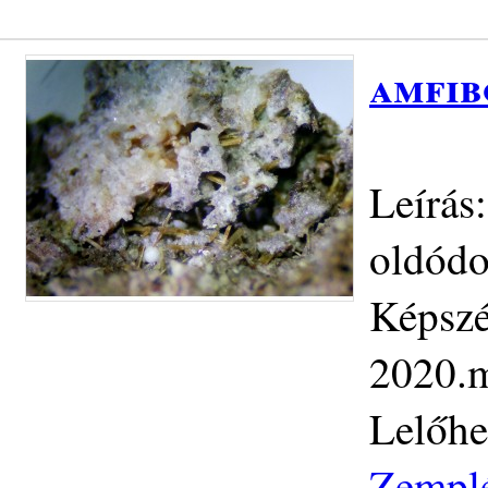
amfib
Leírás
oldódo
Képszé
2020.m
Lelőhe
Zemplé