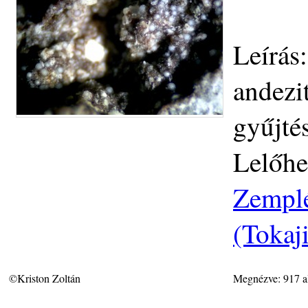
Leírás
andezi
gyűjté
Lelőhe
Zemplé
(Tokaj
©Kriston Zoltán
Megnézve: 917 a