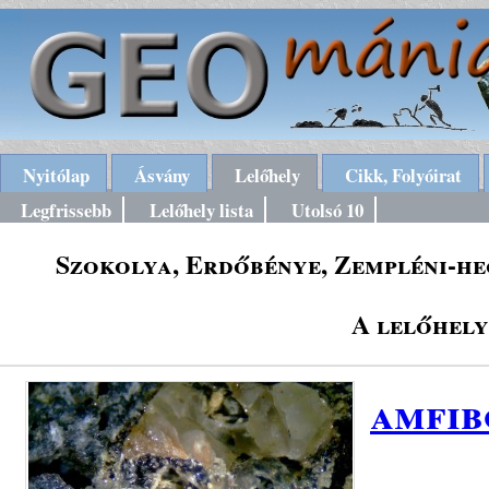
Nyitólap
Ásvány
Lelőhely
Cikk, Folyóirat
Legfrissebb
Lelőhely lista
Utolsó 10
Szokolya, Erdőbénye, Zempléni-he
A lelőhely
amfib