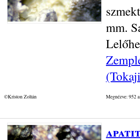
szmekt
mm. Sa
Lelőhe
Zemplé
(Tokaj
©Kriston Zoltán
Megnézve: 952 a
apati