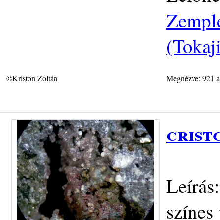
Zemplé
(Tokaj
©Kriston Zoltán
Megnézve: 921 a
crist
Leírás
színes