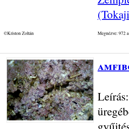
(Tokaj
©Kriston Zoltán
Megnézve: 972 a
amfib
Leírás
üregéb
gyűjté