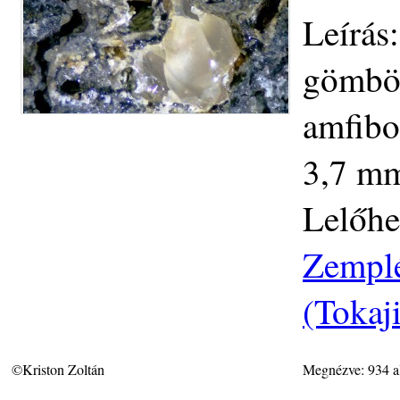
Leírás:
gömbök
amfibo
3,7 mm
Lelőhe
Zemplé
(Tokaj
©Kriston Zoltán
Megnézve: 934 a