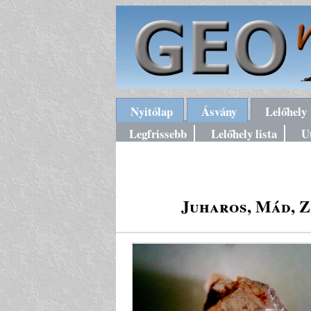
Nyitólap
Ásvány
Lelőhely
Legfrissebb
Lelőhely lista
U
Juharos, Mád, Z