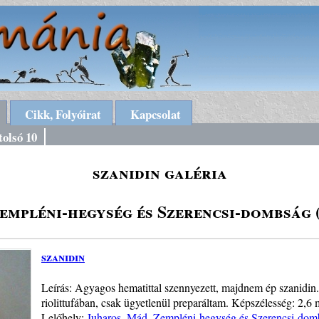
Cikk, Folyóirat
Kapcsolat
tolsó 10
szanidin galéria
empléni-hegység és Szerencsi-dombság 
szanidin
Leírás: Agyagos hematittal szennyezett, majdnem ép szanidin.
riolittufában, csak ügyetlenül preparáltam. Képszélesség: 2,6 
Lelőhely:
Juharos, Mád, Zempléni-hegység és Szerencsi-dom