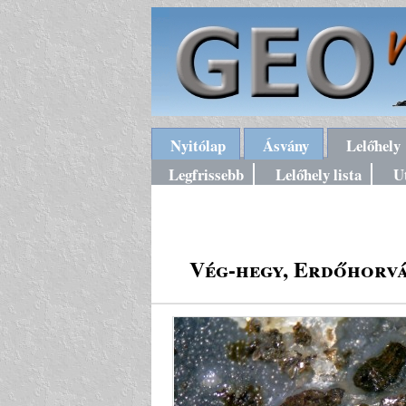
Nyitólap
Ásvány
Lelőhely
Legfrissebb
Lelőhely lista
U
Vég-hegy, Erdőhorvá