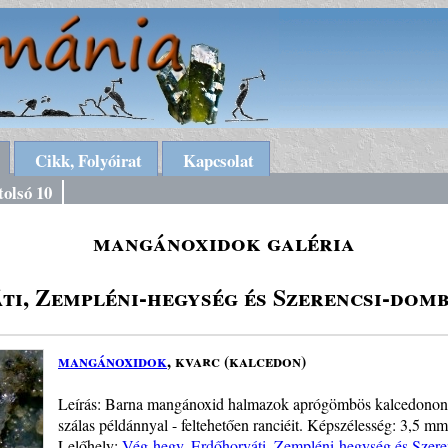
Cikk, Folyóirat
Kapcsolat
tolsó 10
mangánoxidok galéria
ti, Zempléni-hegység és Szerencsi-domb
mangánoxidok
, kvarc (kalcedon)
Leírás: Barna mangánoxid halmazok aprógömbös kalcedonon, 
szálas példánnyal - feltehetően ranciéit. Képszélesség: 3,5 mm
Lelőhely:
Vég-hegy, Erdőhorváti, Zempléni-hegység és Szer