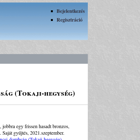
Bejelentkezés
Regisztráció
ság (Tokaji-hegység)
jobbra egy frissen hasadt bronzos,
. Saját gyűjtés, 2021.szeptember.
encsi-dombság (Tokaji-hegység)