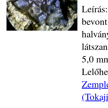
Leírás
bevont
halván
látsza
5,0 mm
Lelőhe
Zemplé
(Tokaj