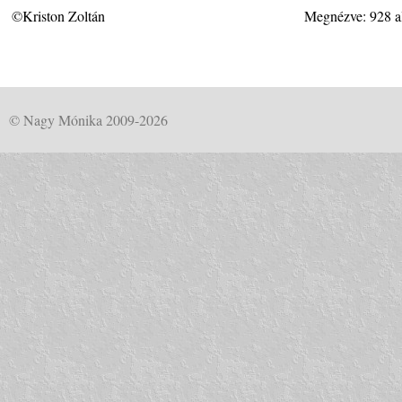
©Kriston Zoltán
Megnézve: 928 a
© Nagy Mónika 2009-2026