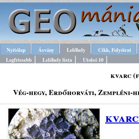
Nyitólap
Ásvány
Lelőhely
Cikk, Folyóirat
Legfrissebb
Lelőhely lista
Utolsó 10
kvarc (
Vég-hegy, Erdőhorváti, Zempléni-h
kvarc