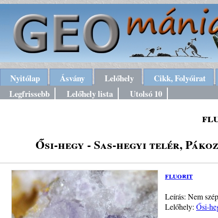
Nyitólap
Ásvány
Lelőhely
Cikk, Folyóirat
Legfrissebb
Lelőhely lista
Utolsó 10
fl
Ősi-hegy - Sas-hegyi telér, Páko
fluorit
Leírás: Nem szép
Lelőhely:
Ősi-he