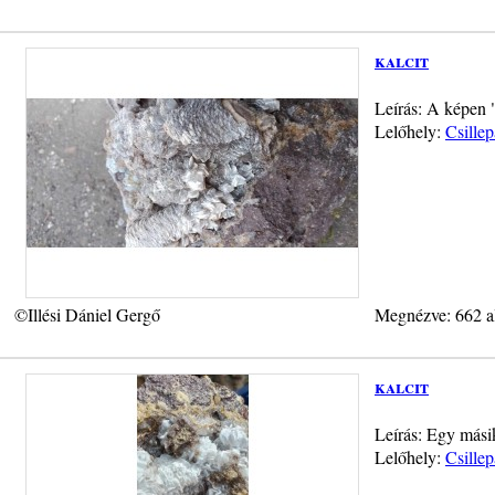
kalcit
Leírás: A képen 
Lelőhely:
Csillep
©Illési Dániel Gergő
Megnézve: 662 a
kalcit
Leírás: Egy más
Lelőhely:
Csillep