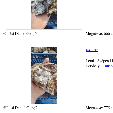
©Illési Dániel Gergő
Megnézve: 666 a
kalcit
Leírás: Szépen k
Lelőhely:
Csillep
©Illési Dániel Gergő
Megnézve: 775 a