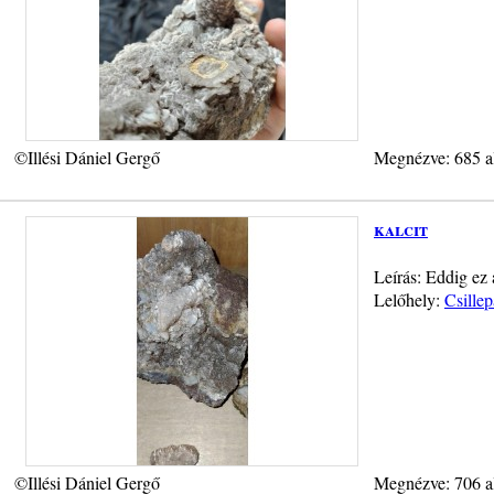
©Illési Dániel Gergő
Megnézve: 685 a
kalcit
Leírás: Eddig ez
Lelőhely:
Csillep
©Illési Dániel Gergő
Megnézve: 706 a