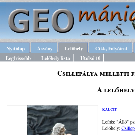
Nyitólap
Ásvány
Lelőhely
Cikk, Folyóirat
Legfrissebb
Lelőhely lista
Utolsó 10
Csillepálya melletti 
A lelőhely
kalcit
Leírás: "Álló" p
Lelőhely:
Csillep