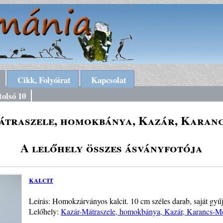
Cikk, Folyóirat
Kapcsolat
tolsó 10
traszele, homokbánya, Kazár, Karan
A lelőhely összes ásványfotója
kalcit
Leírás: Homokzárványos kalcit. 10 cm széles darab, saját gyűj
Lelőhely:
Kazár-Mátraszele, homokbánya, Kazár, Karancs-M