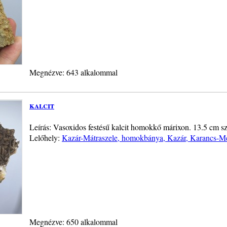
Megnézve: 643 alkalommal
kalcit
Leírás: Vasoxidos festésű kalcit homokkő márixon. 13.5 cm szé
Lelőhely:
Kazár-Mátraszele, homokbánya, Kazár, Karancs-M
Megnézve: 650 alkalommal