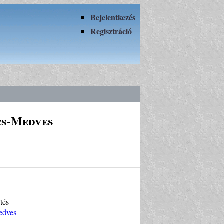
Bejelentkezés
Regisztráció
cs-Medves
tés
edves