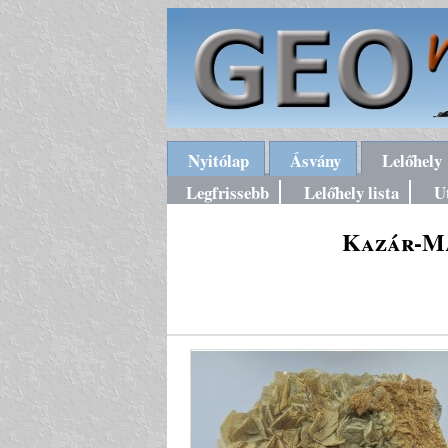
Nyitólap
Ásvány
Lelőhely
Legfrissebb
Lelőhely lista
U
Kazár-Má