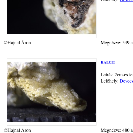
©Hajnal Áron
Megnézve: 549 a
kalcit
Leírás: 2cm-es fe
Lelőhely:
Devecs
©Hajnal Áron
Megnézve: 480 a