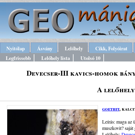
Nyitólap
Ásvány
Lelőhely
Cikk, Folyóirat
Legfrissebb
Lelőhely lista
Utolsó 10
Devecser-III kavics-homok bán
A lelőhely
goethit
, kalci
Leírás: maga az 
muszkovit? saját
Lelőhely:
Devecs