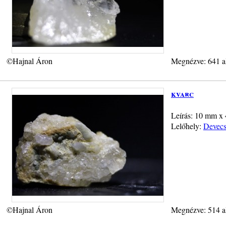
©Hajnal Áron
Megnézve: 641 a
kvarc
Leírás: 10 mm x
Lelőhely:
Devecs
©Hajnal Áron
Megnézve: 514 a