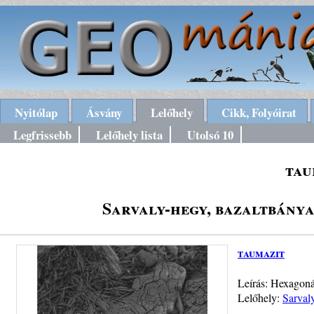
Nyitólap
Ásvány
Lelőhely
Cikk, Folyóirat
Legfrissebb
Lelőhely lista
Utolsó 10
tau
Sarvaly-hegy, bazaltbánya
taumazit
Leírás: Hexagonál
Lelőhely:
Sarval