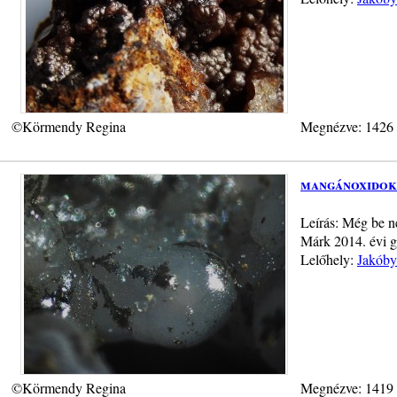
©Körmendy Regina
Megnézve: 1426
mangánoxidok
Leírás: Még be n
Márk 2014. évi g
Lelőhely:
Jakóby
©Körmendy Regina
Megnézve: 1419