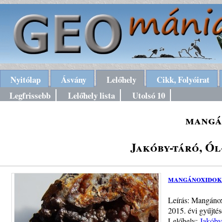
Nyitólap
Ásvány
Lelőhely
Cikk, Folyóirat
Legfrissebb
Lelőhely lista
Utolsó 10
mangá
Jakóby-táró, Ól
mangánoxidok
Leírás: Mangánox
2015. évi gyűjtés
Lelőhely:
Jakóby