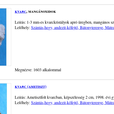
kvarc
, mangánoxidok
Leírás: 1-3 mm-es kvarckristályok apró üregben, mangános sze
Lelőhely:
Szántás-hegy, andezit-kőfejtő, Bátonyterenye, Mátr
Megnézve: 1603 alkalommal
kvarc (ametiszt)
Leírás: Ametisztfolt kvarcban, képszélesség 2 cm, 1998. évi g
Lelőhely:
Szántás-hegy, andezit-kőfejtő, Bátonyterenye, Mátr