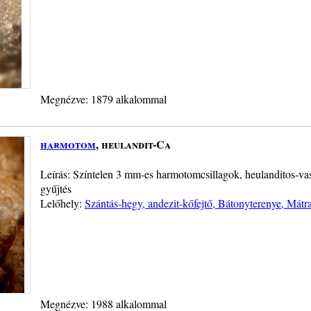
Megnézve: 1879 alkalommal
harmotom
, heulandit-Ca
Leírás: Színtelen 3 mm-es harmotomcsillagok, heulanditos-vas
gyűjtés
Lelőhely:
Szántás-hegy, andezit-kőfejtő, Bátonyterenye, Mátr
Megnézve: 1988 alkalommal