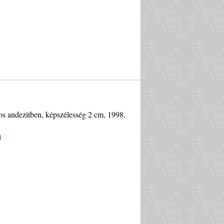
idos andezitben, képszélesség 2 cm, 1998.
a