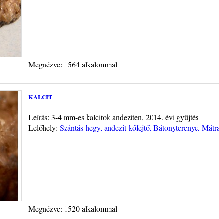
Megnézve: 1564 alkalommal
kalcit
Leírás: 3-4 mm-es kalcitok andeziten, 2014. évi gyűjtés
Lelőhely:
Szántás-hegy, andezit-kőfejtő, Bátonyterenye, Mátr
Megnézve: 1520 alkalommal