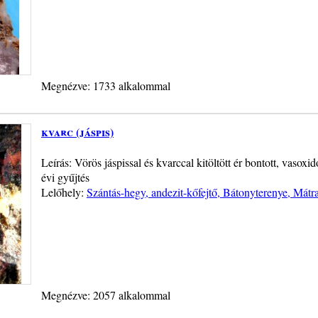
Megnézve: 1733 alkalommal
kvarc (jáspis)
Leírás: Vörös jáspissal és kvarccal kitöltött ér bontott, vasox
évi gyűjtés
Lelőhely:
Szántás-hegy, andezit-kőfejtő, Bátonyterenye, Mátr
Megnézve: 2057 alkalommal