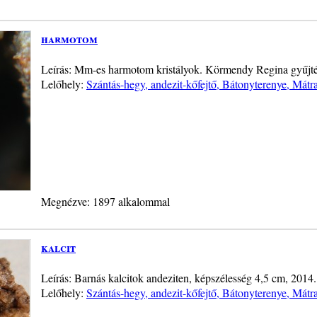
harmotom
Leírás: Mm-es harmotom kristályok. Körmendy Regina gyűjté
Lelőhely:
Szántás-hegy, andezit-kőfejtő, Bátonyterenye, Mátr
Megnézve: 1897 alkalommal
kalcit
Leírás: Barnás kalcitok andeziten, képszélesség 4,5 cm, 2014.
Lelőhely:
Szántás-hegy, andezit-kőfejtő, Bátonyterenye, Mátr