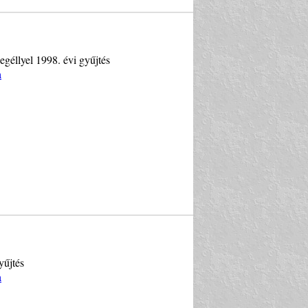
géllyel 1998. évi gyűjtés
a
yűjtés
a