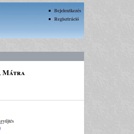
Bejelentkezés
Regisztráció
, Mátra
 gyűjtés
a