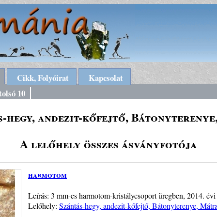
Cikk, Folyóirat
Kapcsolat
tolsó 10
s-hegy, andezit-kőfejtő, Bátonyterenye
A lelőhely összes ásványfotója
harmotom
Leírás: 3 mm-es harmotom-kristálycsoport üregben, 2014. évi
Lelőhely:
Szántás-hegy, andezit-kőfejtő, Bátonyterenye, Mátr