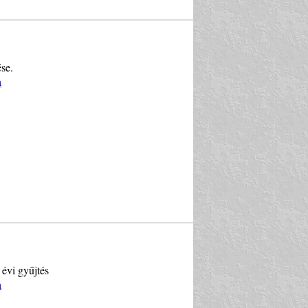
se.
a
 évi gyűjtés
a