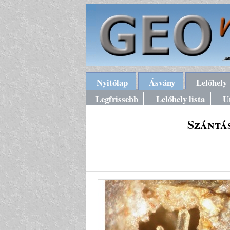
Nyitólap
Ásvány
Lelőhely
Legfrissebb
Lelőhely lista
U
Szántá