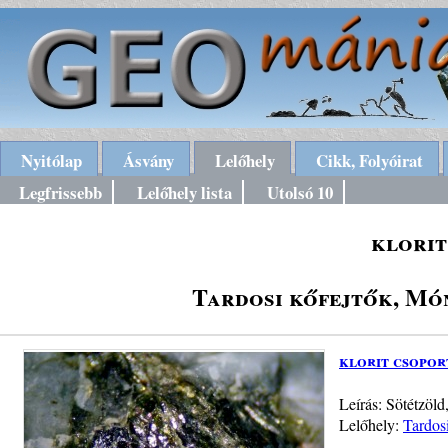
Nyitólap
Ásvány
Lelőhely
Cikk, Folyóirat
Legfrissebb
Lelőhely lista
Utolsó 10
klorit
Tardosi kőfejtők, Mó
klorit csopor
Leírás: Sötétzöld
Lelőhely:
Tardos