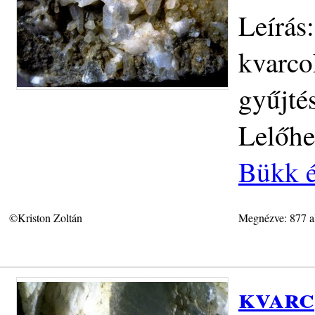
Leírás
kvarco
gyűjté
Lelőhe
Bükk é
©Kriston Zoltán
Megnézve: 877 a
kvarc