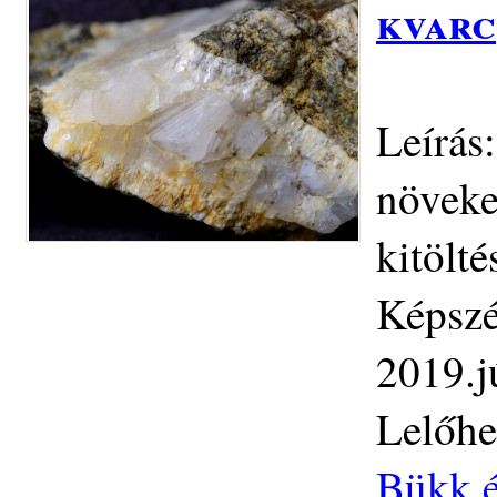
kvarc
Leírás
növeke
kitölté
Képszé
2019.j
Lelőhe
Bükk é