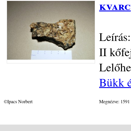
kvarc
Leírás
II kőfe
Lelőhe
Bükk é
©Ipacs Norbert
Megnézve: 1591