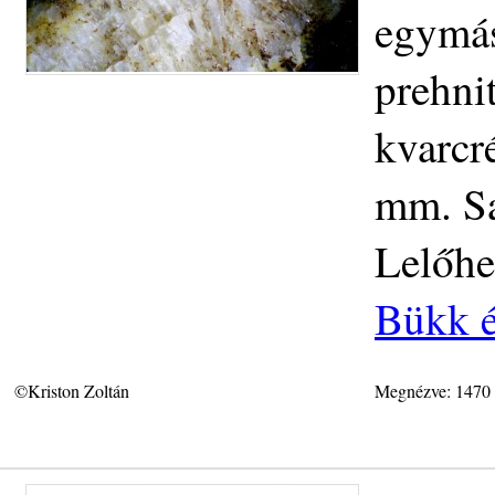
egymás
prehnit
kvarcr
mm. Sa
Lelőhe
Bükk é
©Kriston Zoltán
Megnézve: 1470