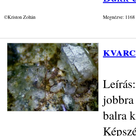
©Kriston Zoltán
Megnézve: 1168
kvarc
Leírás
jobbra
balra 
Képszé