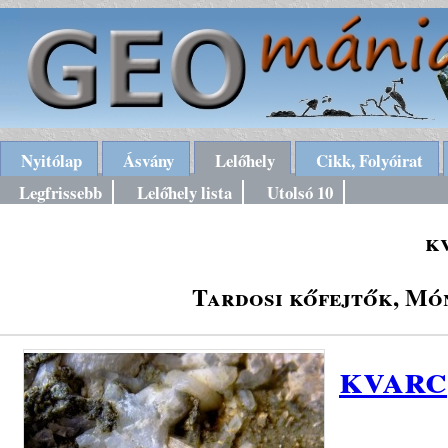
Nyitólap
Ásvány
Lelőhely
Cikk, Folyóirat
Legfrissebb
Lelőhely lista
Utolsó 10
k
Tardosi kőfejtők, Mó
kvarc