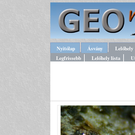
Nyitólap
Ásvány
Lelőhely
Legfrissebb
Lelőhely lista
U