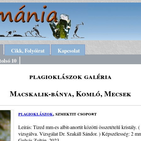
Cikk, Folyóirat
Kapcsolat
tolsó 10
plagioklászok galéria
Macskalik-bánya, Komló, Mecsek
plagioklászok
, szmektit csoport
Leírás: Tized mm-es albit-anortit közötti összetételű kristály. 
vizsgálva. Vizsgálat Dr. Szakáll Sándor. ) Képszélesség: 2 mm
Gulyás Zoltán. 2023