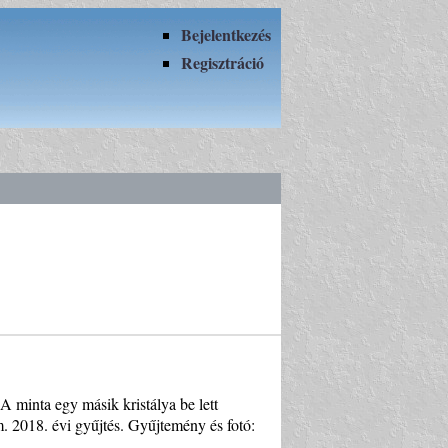
Bejelentkezés
Regisztráció
( A minta egy másik kristálya be lett
. 2018. évi gyűjtés. Gyűjtemény és fotó: