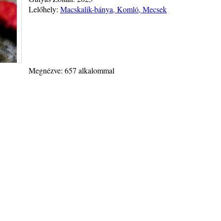
Lelőhely:
Macskalik-bánya, Komló, Mecsek
Megnézve: 657 alkalommal