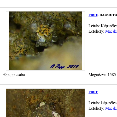
pirit
, harmoto
Leírás: Képszéles
Lelőhely:
Macska
©papp csaba
Megnézve: 1585
pirit
Leírás: képszéles
Lelőhely:
Macska