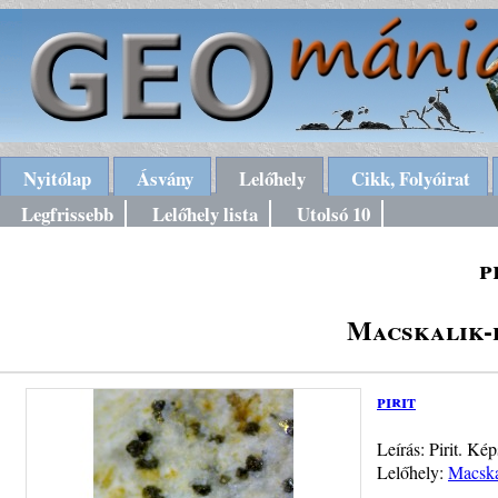
Nyitólap
Ásvány
Lelőhely
Cikk, Folyóirat
Legfrissebb
Lelőhely lista
Utolsó 10
p
Macskalik-
pirit
Leírás: Pirit. Ké
Lelőhely:
Macska