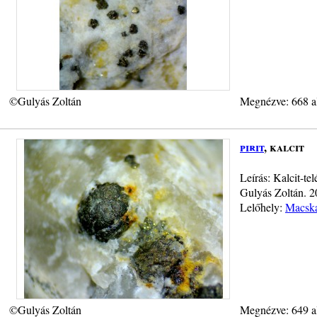
©Gulyás Zoltán
Megnézve: 668 a
pirit
, kalcit
Leírás: Kalcit-te
Gulyás Zoltán. 
Lelőhely:
Macska
©Gulyás Zoltán
Megnézve: 649 a