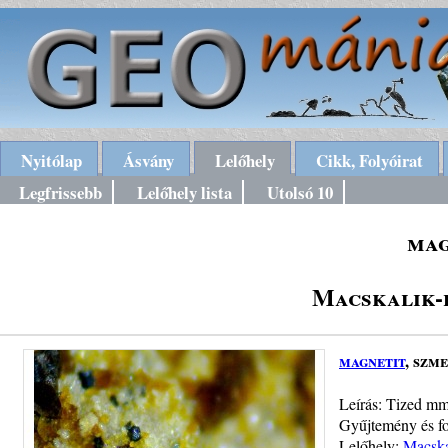
Nyitólap
Ásvány
Lelőhely
Cikk, Folyóirat
Legfrissebb
Lelőhely lista
Utolsó 10
mag
Macskalik-
magnetit
, szm
Leírás: Tized mm-
Gyűjtemény és fo
Lelőhely:
Macska