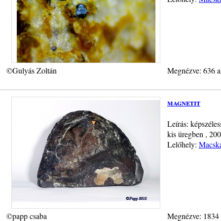
©Gulyás Zoltán
Megnézve: 636 a
magnetit
Leírás: képszéles
kis üregben , 20
Lelőhely:
Macska
©papp csaba
Megnézve: 1834