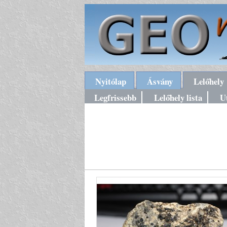
Nyitólap
Ásvány
Lelőhely
Legfrissebb
Lelőhely lista
U