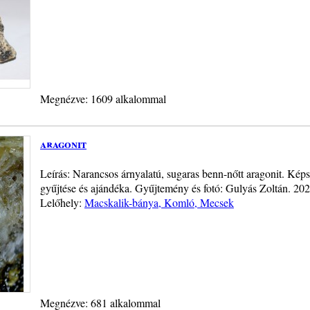
Megnézve: 1609 alkalommal
aragonit
Leírás: Narancsos árnyalatú, sugaras benn-nőtt aragonit. Kép
gyűjtése és ajándéka. Gyűjtemény és fotó: Gulyás Zoltán. 20
Lelőhely:
Macskalik-bánya, Komló, Mecsek
Megnézve: 681 alkalommal