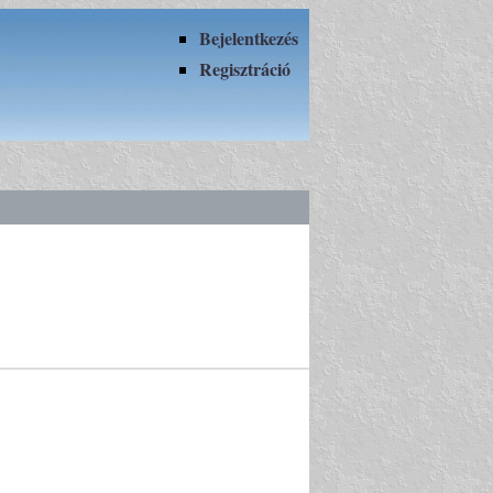
Bejelentkezés
Regisztráció