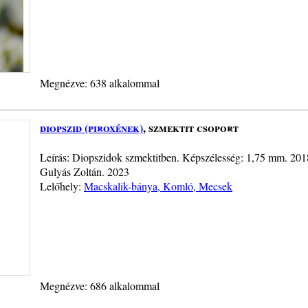
Megnézve: 638 alkalommal
diopszid (piroxének)
, szmektit csoport
Leírás: Diopszidok szmektitben. Képszélesség: 1,75 mm. 2018
Gulyás Zoltán. 2023
Lelőhely:
Macskalik-bánya, Komló, Mecsek
Megnézve: 686 alkalommal