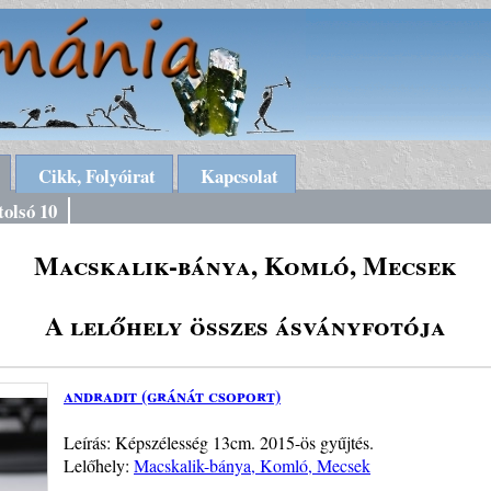
Cikk, Folyóirat
Kapcsolat
tolsó 10
Macskalik-bánya, Komló, Mecsek
A lelőhely összes ásványfotója
andradit (gránát csoport)
Leírás: Képszélesség 13cm. 2015-ös gyűjtés.
Lelőhely:
Macskalik-bánya, Komló, Mecsek