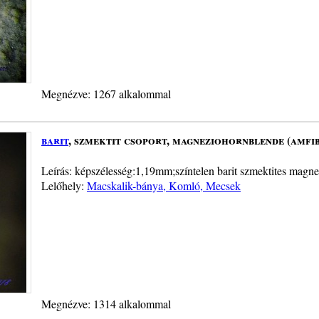
Megnézve: 1267 alkalommal
barit
, szmektit csoport, magneziohornblende (amfi
Leírás: képszélesség:1,19mm;színtelen barit szmektites magn
Lelőhely:
Macskalik-bánya, Komló, Mecsek
Megnézve: 1314 alkalommal