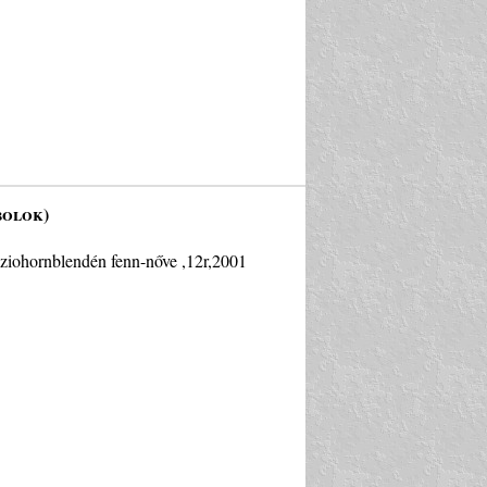
bolok)
eziohornblendén fenn-nőve ,12r,2001