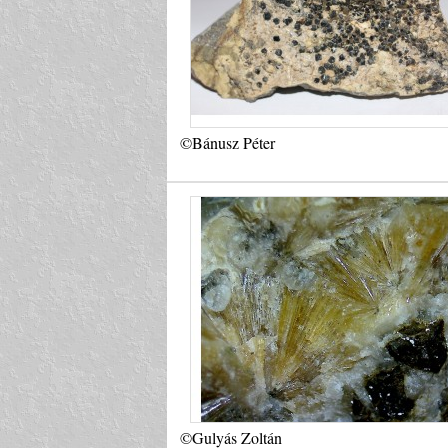
©Bánusz Péter
©Gulyás Zoltán