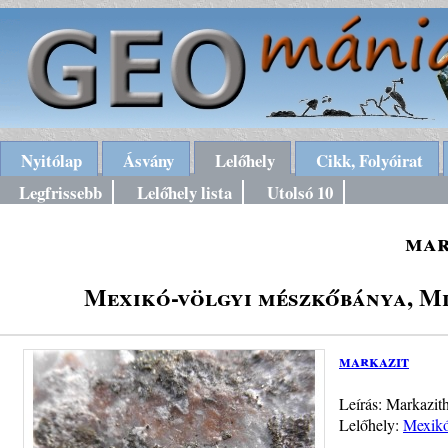
Nyitólap
Ásvány
Lelőhely
Cikk, Folyóirat
Legfrissebb
Lelőhely lista
Utolsó 10
mar
Mexikó-völgyi mészkőbánya, Mi
markazit
Leírás: Markazit
Lelőhely:
Mexikó