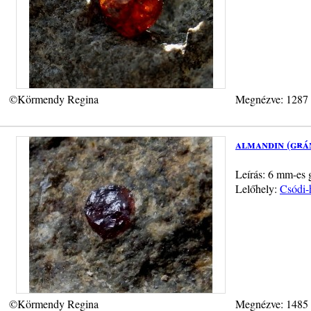
©Körmendy Regina
Megnézve: 1287
almandin (grá
Leírás: 6 mm-es g
Lelőhely:
Csódi-
©Körmendy Regina
Megnézve: 1485