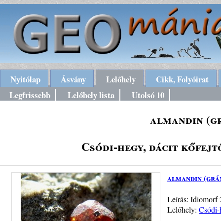
Nyitólap
Ásvány
Lelőhely
Cikk, Folyóirat
Legfrissebb
Lelőhely lista
Utolsó 10
almandin (g
Csódi-hegy, dácit kőfej
almandin (grá
Leírás: Idiomorf 
Lelőhely:
Csódi-