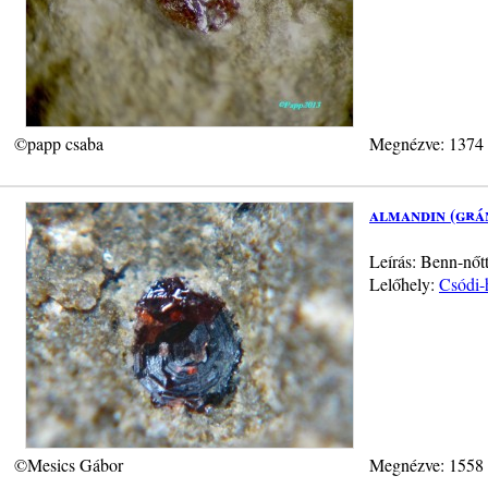
©papp csaba
Megnézve: 1374
almandin (grá
Leírás: Benn-nőtt
Lelőhely:
Csódi-
©Mesics Gábor
Megnézve: 1558