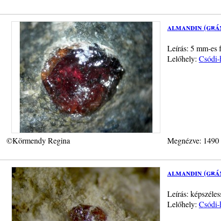
almandin (grá
Leírás: 5 mm-es f
Lelőhely:
Csódi-
©Körmendy Regina
Megnézve: 1490
almandin (grá
Leírás: képszéle
Lelőhely:
Csódi-