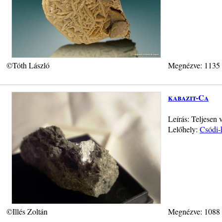
©Tóth László
Megnézve: 1135
kabazit-Ca
Leírás: Teljesen v
Lelőhely:
Csódi-
©Illés Zoltán
Megnézve: 1088