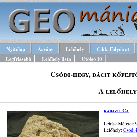
Nyitólap
Ásvány
Lelőhely
Cikk, Folyóirat
Legfrissebb
Lelőhely lista
Utolsó 10
Csódi-hegy, dácit kőfej
A lelőhely
kabazit-Ca
Leírás: Méretei:
Lelőhely:
Csódi-