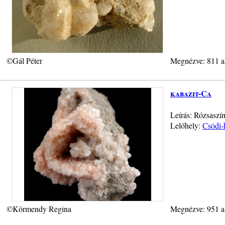
©Gál Péter
Megnézve: 811 a
kabazit-Ca
Leírás: Rózsaszín
Lelőhely:
Csódi-
©Körmendy Regina
Megnézve: 951 a