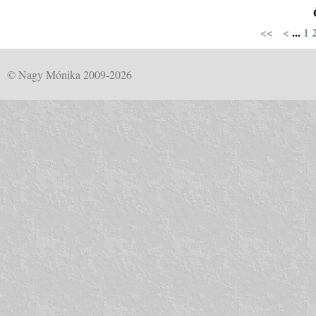
<<
<
...
1
© Nagy Mónika 2009-2026