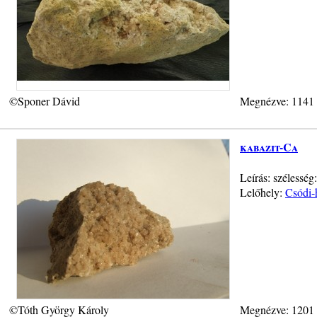
©Sponer Dávid
Megnézve: 1141
kabazit-Ca
Leírás: szélessé
Lelőhely:
Csódi-
©Tóth György Károly
Megnézve: 1201