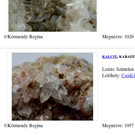
©Körmendy Regina
Megnézve: 1026
kalcit
, kabazi
Leírás: Színtelen
Lelőhely:
Csódi-
©Körmendy Regina
Megnézve: 1057