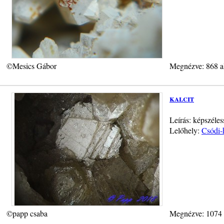
©Mesics Gábor
Megnézve: 868 a
kalcit
Leírás: képszéle
Lelőhely:
Csódi-
©papp csaba
Megnézve: 1074