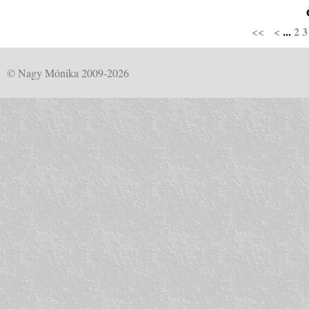
<<
<
...
2
3
© Nagy Mónika 2009-2026