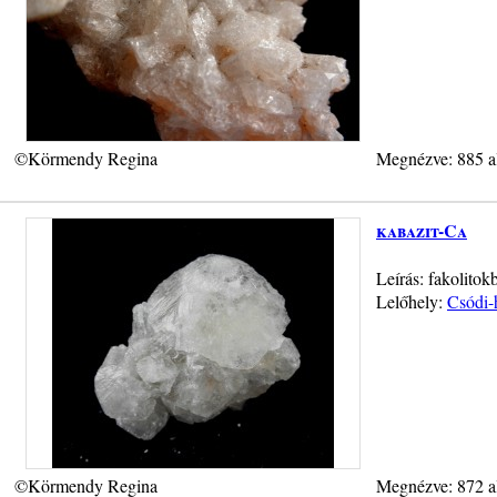
©Körmendy Regina
Megnézve: 885 a
kabazit-Ca
Leírás: fakolitok
Lelőhely:
Csódi-
©Körmendy Regina
Megnézve: 872 a