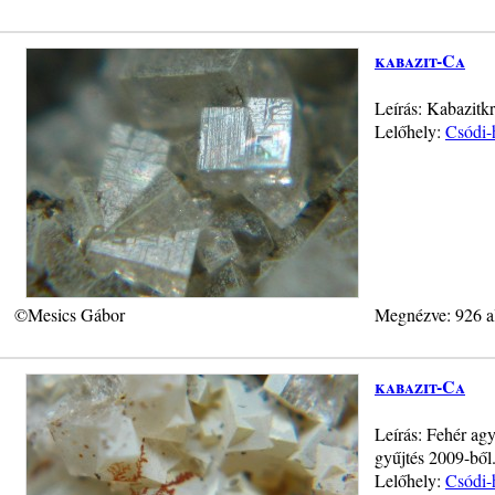
kabazit-Ca
Leírás: Kabazitkr
Lelőhely:
Csódi-
©Mesics Gábor
Megnézve: 926 a
kabazit-Ca
Leírás: Fehér agy
gyűjtés 2009-ből
Lelőhely:
Csódi-