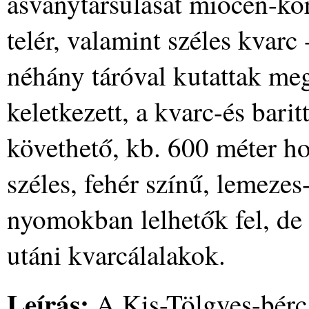
ásványtársulását miocén-ko
telér, valamint széles kvarc 
néhány táróval kutattak meg
keletkezett, a kvarc-és barit
követhető, kb. 600 méter ho
széles, fehér színű, lemeze
nyomokban lelhetők fel, de 
utáni kvarcálalakok.
Leírás:
A Kis-Tölgyes-bérc 