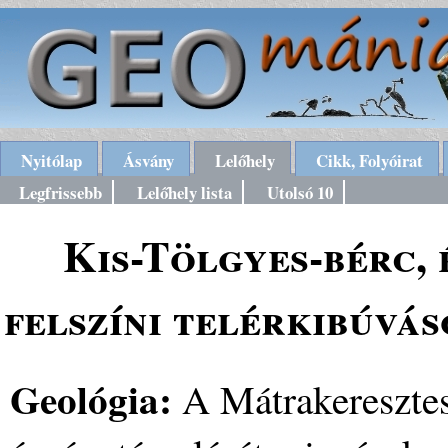
Nyitólap
Ásvány
Lelőhely
Cikk, Folyóirat
Legfrissebb
Lelőhely lista
Utolsó 10
Kis-Tölgyes-bérc,
felszíni telérkibúvá
Geológia:
A Mátrakeresztes