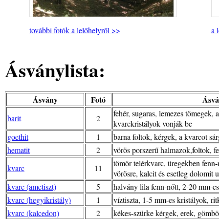
további fotók a lelőhelyről >>
a 
Ásványlista:
Ásvány
Fotó
Ásvá
fehér, sugaras, lemezes tömegek, 
barit
2
kvarckristályok vonják be
goethit
1
barna foltok, kérgek, a kvarcot sárg
hematit
2
vörös porszerű halmazok,foltok, fek
tömör telérkvarc, üregekben fenn-n
kvarc
11
vörösre, kalcit és esetleg dolomit u
kvarc (ametiszt)
5
halvány lila fenn-nőtt, 2-20 mm-es
kvarc (hegyikristály)
1
víztiszta, 1-5 mm-es kristályok, r
kvarc (kalcedon)
2
kékes-szürke kérgek, erek, gömb