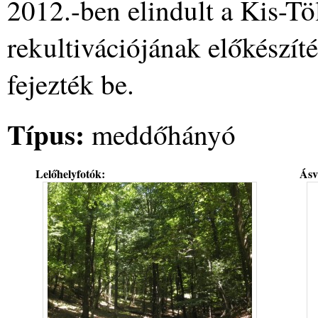
2012.-ben elindult a Kis-Tö
rekultivációjának előkészíté
fejezték be.
Típus:
meddőhányó
Lelőhelyfotók:
Ásv