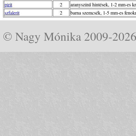
pirit
2
aranyszínű hintések, 1-2 mm-es kr
szfalerit
2
barna szemcsék, 1-5 mm-es fenokr
© Nagy Mónika 2009-202