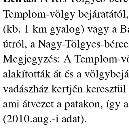
Templom-völgy bejáratától,
(kb. 1 km gyalog) vagy a Ba
útról, a Nagy-Tölgyes-bérce
Megjegyzés: A Templom-vö
alakították át és a völgybejá
vadászház kertjén keresztül
ami átvezet a patakon, így a
(2010.aug.-i adat).