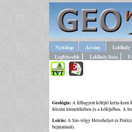
Nyitólap
Ásvány
Lelőhely
Legfrissebb
Lelőhely lista
U
Geológia:
A felhagyott kőfejtő kréta-korú f
felszíni törmelékében és a kőfejtőben. A l
Leírás:
A Sás-völgy Hetvehelyet és Petőcz
bejáratánál).