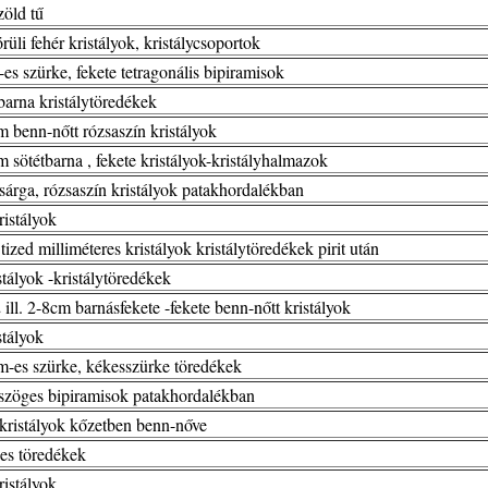
öld tű
üli fehér kristályok, kristálycsoportok
es szürke, fekete tetragonális bipiramisok
arna kristálytöredékek
 benn-nőtt rózsaszín kristályok
 sötétbarna , fekete kristályok-kristályhalmazok
árga, rózsaszín kristályok patakhordalékban
istályok
ized milliméteres kristályok kristálytöredékek pirit után
tályok -kristálytöredékek
 ill. 2-8cm barnásfekete -fekete benn-nőtt kristályok
tályok
-es szürke, kékesszürke töredékek
zöges bipiramisok patakhordalékban
ristályok kőzetben benn-nőve
es töredékek
istályok