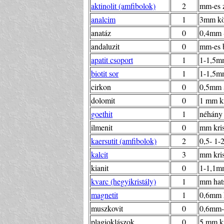
aktinolit (amfibolok)
2
mm-es z
analcim
1
3mm kör
anatáz
0
0,4mm -
andaluzit
0
mm-es b
apatit csoport
1
1-1,5mm
biotit sor
1
1-1,5mm
cirkon
0
0,5mm s
dolomit
0
1 mm kr
goethit
1
néhány t
ilmenit
0
mm kris
kaersutit (amfibolok)
2
0,5- 1-2
kalcit
3
mm kris
kianit
0
1-1,1mm
kvarc (hegyikristály)
1
mm hats
magnetit
1
0,6mm k
muszkovit
0
0,6mm-
plagioklászok
0
5 mm kr