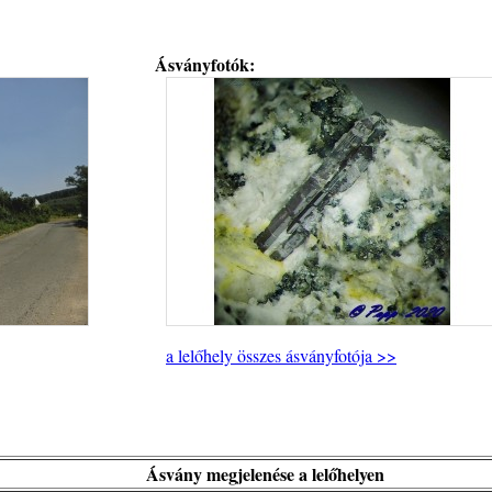
Ásványfotók:
a lelőhely összes ásványfotója >>
Ásvány megjelenése a lelőhelyen