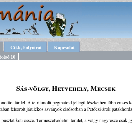
Cikk, Folyóirat
Kapcsolat
tolsó 10
Sás-völgy, Hetvehely, Mecsek
onolitot tár fel. A tefrifonolit pegmatoid jellegü fészkeiben több cm-es 
istában felsorolt járulékos ásványok elsősorban a Petőczi-árok patakhor
-pusztát köti össze. Természetvédelmi terület, a völgy nagyrésze csak 