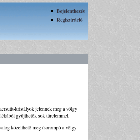
Bejelentkezés
Regisztráció
kaersutit-kristályok jelennek meg a völgy
dalékából gyűjthetők sok türelemmel.
gyalog közelíhető meg (sorompó a völgy