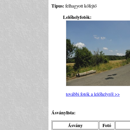
Típus:
felhagyott kőfejtő
Lelőhelyfotók:
további fotók a lelőhelyről >>
Ásványlista:
Ásvány
Fotó